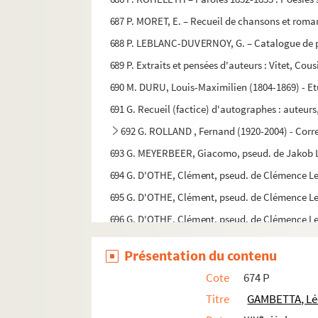
687 P. MORET, E. – Recueil de chansons et roma
688 P. LEBLANC-DUVERNOY, G. – Catalogue de p
689 P. Extraits et pensées d'auteurs : Vitet, Co
690 M. DURU, Louis-Maximilien (1804-1869) - Etu
691 G. Recueil (factice) d'autographes : auteurs
692 G. ROLLAND , Fernand (1920-2004) - Cor
693 G. MEYERBEER, Giacomo, pseud. de Jakob Li
694 G. D'OTHE, Clément, pseud. de Clémence Le
695 G. D'OTHE, Clément, pseud. de Clémence Le
696 G. D'OTHE, Clément, pseud. de Clémence Le
697 G. D'OTHE, Clément, pseud. de Clémence Le
Présentation du contenu
698 G. O'BETNOR, pseud. de Bernot - Le Secret d
Cote
674 P
699 G. O'BETNOR, pseud. de Bernot - Entre l'arb
Titre
GAMBETTA, L
700 G. LAUBRY, Jean-Jacques (1916-2001) - P
e