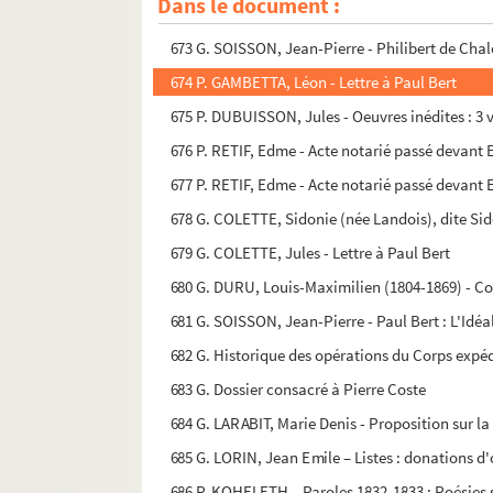
Dans le document :
672. Cote VACANTE
673 G. SOISSON, Jean-Pierre - Philibert de Cha
674 P. GAMBETTA, Léon - Lettre à Paul Bert
675 P. DUBUISSON, Jules - Oeuvres inédites : 3
676 P. RETIF, Edme - Acte notarié passé devant E
677 P. RETIF, Edme - Acte notarié passé devant E
678 G. COLETTE, Sidonie (née Landois), dite Si
679 G. COLETTE, Jules - Lettre à Paul Bert
680 G. DURU, Louis-Maximilien (1804-1869) - 
681 G. SOISSON, Jean-Pierre - Paul Bert : L'Idéa
682 G. Historique des opérations du Corps expé
683 G. Dossier consacré à Pierre Coste
684 G. LARABIT, Marie Denis - Proposition sur la 
685 G. LORIN, Jean Emile – Listes : donations d
686 P. KOHELETH – Paroles 1832-1833 : Poésies sa