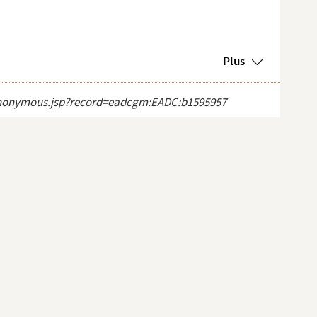
Plus
ct_anonymous.jsp?record=eadcgm:EADC:b1595957