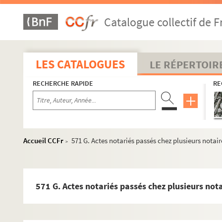
543 M. Lettre de rémission du Roy à Jean-Pierre Martin, serg
Catalogue collectif de F
544 M. Actes notariés passés chez le notaire de Coulanges
545 M. Lettre de Pierre Miotte, vigneron à Jussy, contre André 
546 M. PALLIOT, Pierre - Le Parlement en Bourgogne
LES CATALOGUES
LE RÉPERTOIR
547 M. LAIRE, François-Xavier - Lettre au citoyen Grappin : 1
RECHERCHE RAPIDE
RE
548 M. POULIN (associé) - Tableau de la vie champêtre qui te
549 M. CHARDON, Olivier Jacques (1762-1856) - Examen des que
er
550 M. CHEREST, Aimé (1826-1885) - Droit romain : 1
cahier
551 M. La Montméliade : poème pastoral en 12 chants par un 
Accueil CCFr
571 G. Actes notariés passés chez plusieurs notair
>
552 M. Procès de la conspiration du 19 août 1820, sténographi
553 G. Recherches de pierres à chaux hydraulique et à ciment
554 G. Tableau de toutes les variétés de pierres calcaires sit
571 G. Actes notariés passés chez plusieurs not
555 G. Journal d'un Auxerrois : du 9 novembre 1795 au 28 juill
556 G. CHALLE, Ambroise (1799-1883) - Cantate pour l'inaugu