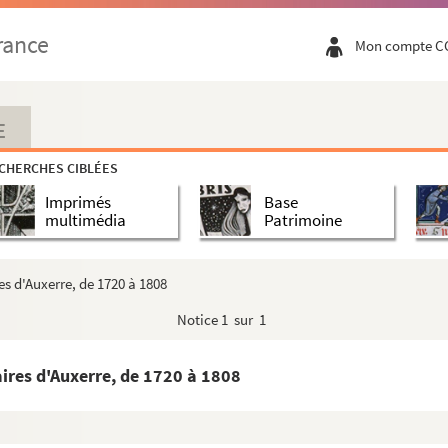
ent du Régiment royal d'Auxerre : octobre 1788
rance
Mon compte C
-la-Vineuse
et Philippe Després, de Coulanges : janvier ...
E
5 thermidor
CHERCHES CIBLÉES
rmine le second livre des Georgiques
Imprimés
Base
stions les plus importantes qui s'élèvent sur l...
multimédia
Patrimoine
berger de la montagne de Montméliand, dans l'Isl...
es d'Auxerre, de 1720 à 1808
é par le Duc de Clermont-Tonnerre qui siégeait...
Notice
1 sur 1
uées à proximité du Canal du Nivernais depuis...
aires d'Auxerre, de 1720 à 1808
et 1796
ration de la statue du Maréchal Davout. Musique ...