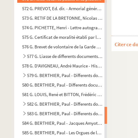
572 G. PREVOT, Ed. dir. - Armorial général des anciennes provi
573 G. RETIF DE LA BRETONNE, Nicolas Edme - Lettre autog
574 G. PICHETTE, Henri - Lettre autographe
575 G. Certificat de moralité établi par le maire de Toucy, à l
Citer ce d
576 G. Brevet de volontaire de la Garde Nationale décerné à L
577 G. Liasse de differents documents Leblanc-Duvernoy
578 G. D'AVIGNEAU, André Maurice - Histoire et généalogie d
579 G. BERTHIER, Paul - Differents documents : Manuscrits 
580 G. BERTHIER, Paul - Differents documents : Manuscrits et t
581 G. LOUIS, René et BITTON, Frédéric - Petite histoire d'Auxe
582 G. BERTHIER, Paul - Differents documents sur l'Abbé L
583 G. BERTHIER, Paul - Differents documents sur la Cathé
584 G. BERTHIER, Paul - Jacques Amyot et la musique
585 G. BERTHIER, Paul - Les Orgues de la Cathédrale