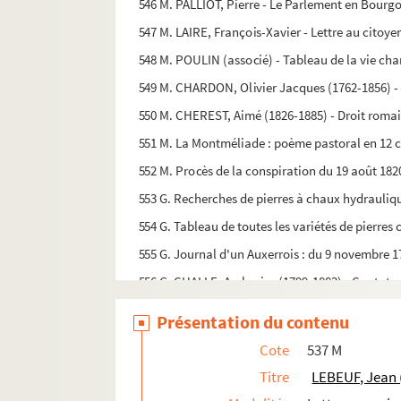
546 M. PALLIOT, Pierre - Le Parlement en Bourg
547 M. LAIRE, François-Xavier - Lettre au citoye
548 M. POULIN (associé) - Tableau de la vie cha
549 M. CHARDON, Olivier Jacques (1762-1856) - E
550 M. CHEREST, Aimé (1826-1885) - Droit romai
551 M. La Montméliade : poème pastoral en 12 c
552 M. Procès de la conspiration du 19 août 182
553 G. Recherches de pierres à chaux hydrauliq
554 G. Tableau de toutes les variétés de pierres
555 G. Journal d'un Auxerrois : du 9 novembre 17
556 G. CHALLE, Ambroise (1799-1883) - Cantate 
557 G. Roméo et Juliette : fantaisie musicale
Présentation du contenu
558 G. DALAYRAC, Nicolas (1753-1809) - Les Deu
Cote
537 M
559 G. Chemin de fer de Paris à Lyon : Direction p
Titre
LEBEUF, Jean 
560 G. Chemin de fer de Paris à Lyon