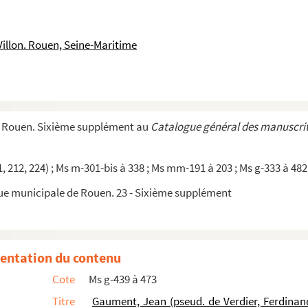
estants de Rouen (Quevilly) : 1594-1685 et 1746-1...
s saisis après la révocation de l'Edit de Nante...
Villon. Rouen, Seine-Maritime
e Rhune
, pièce en trois actes en vers
artin). Lettre à Paul Padovani. Nice, 6 avril 1905.
e Rouen. Sixième supplément au
Catalogue général des manuscrit
l, papiers personnels.
dance et papiers personnels.
, 212, 224) ; Ms m-301-bis à 338 ; Ms mm-191 à 203 ; Ms g-333 à 482 
et Cé, Camille (pseud. de Chemin, Camille) : oeuvres e...
que municipale de Rouen. 23 - Sixième supplément
entation du contenu
Cote
Ms g-439 à 473
Titre
Gaument, Jean (pseud. de Verdier, Ferdinan
Cé