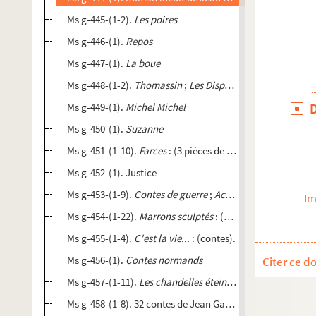
Ms g-445-(1-2).
Les poires
Ms g-446-(1).
Repos
Ms g-447-(1).
La boue
Ms g-448-(1-2).
Thomassin
;
Les Disprosopes
.
Ms g-449-(1).
Michel Michel
Ms g-450-(1).
Suzanne
Ms g-451-(1-10).
Farces
: (3 pièces de théâtre).
Ms g-452-(1). Justice
Ms g-453-(1-9).
Contes de guerre
;
Achille Petitgrand
: (no
Im
Ms g-454-(1-22).
Marrons sculptés
: (contes).
Ms g-455-(1-4).
C'est la vie...
: (contes).
Ms g-456-(1).
Contes normands
Citer ce d
Ms g-457-(1-11).
Les chandelles éteintes
Ms g-458-(1-8). 32 contes de Jean Gaument et Camille Cé 