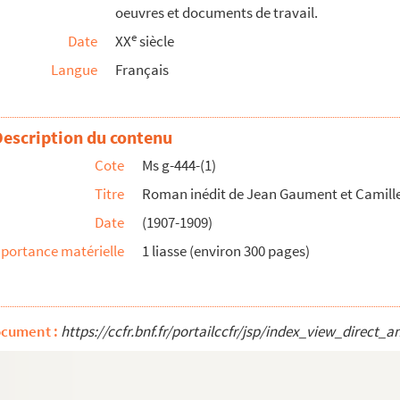
oeuvres et documents de travail.
e
Date
XX
siècle
Langue
Français
Description du contenu
Cote
Ms g-444-(1)
Titre
Roman inédit de Jean Gaument et Camill
Date
(1907-1909)
uvelles)
portance matérielle
1 liasse (environ 300 pages)
ocument :
https://ccfr.bnf.fr/portailccfr/jsp/index_view_dire
parus dans la presse