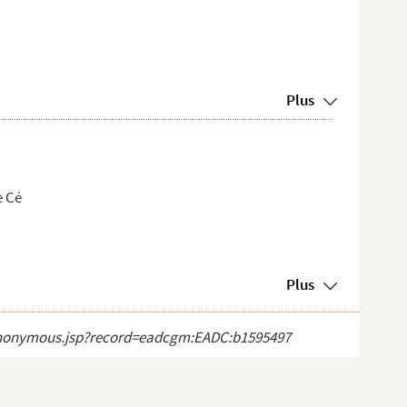
Plus
e Cé
Plus
ct_anonymous.jsp?record=eadcgm:EADC:b1595497