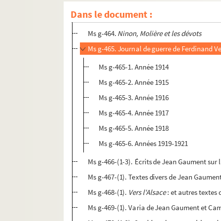
Ms g-462-(1).
Lise
: (nouvelle ou conte)
Dans le document :
Ms g-463-(1). 24 contes inédits de Jean Ga
Ms g-464.
Ninon, Molière et les dévots
Ms g-465. Journal de guerre de Ferdinand V
Ms g-465-1. Année 1914
Ms g-465-2. Année 1915
Ms g-465-3. Année 1916
Ms g-465-4. Année 1917
Ms g-465-5. Année 1918
Ms g-465-6. Années 1919-1921
Ms g-466-(1-3). Écrits de Jean Gaument sur 
Ms g-467-(1). Textes divers de Jean Gaument
Ms g-468-(1).
Vers l'Alsace
: et autres texte
Ms g-469-(1). Varia de Jean Gaument et Cam