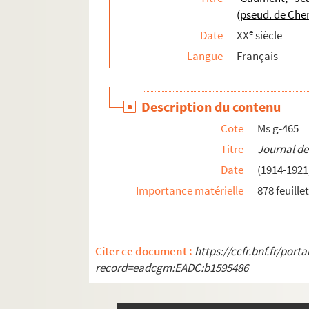
(pseud. de Che
Ms gg-22. Herriot, Edouard. Bouvard et Pécuchet
e
Date
XX
siècle
Ms gg-23. Flaubert, Achille (fils). Lettre et d
Langue
Français
Description du contenu
Cote
Ms g-465
Titre
Journal de
Date
(1914-1921
Importance matérielle
878 feuille
Citer ce document :
https://ccfr.bnf.fr/por
record=eadcgm:EADC:b1595486