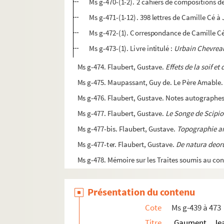
Ms g-470-(1-2). 2 cahiers de compositions d
Ms g-471-(1-12). 398 lettres de Camille Cé 
Ms g-472-(1). Correspondance de Camille Cé
Ms g-473-(1). Livre intitulé :
Urbain Chevreau 
Ms g-474. Flaubert, Gustave.
Effets de la soif et
Ms g-475. Maupassant, Guy de. Le Père Amable.
Ms g-476. Flaubert, Gustave. Notes autographe
Ms g-477. Flaubert, Gustave.
Le Songe de Scipi
Ms g-477-bis. Flaubert, Gustave.
Topographie a
Ms g-477-ter. Flaubert, Gustave.
De natura deor
Ms g-478. Mémoire sur les Traites soumis au con
Ms g-479. Bérat, Eustache. Ensemble de dessins
Présentation du contenu
Ms g-480. Flaubert, Gustave. Notes autographe
Ms g-481. Lorrain, Jean (pseud. de Duval, Paul 
Cote
Ms g-439 à 473
Ms g-482. Willette, Adolphe Léon. Dessin origin
Titre
Gaument, Jea