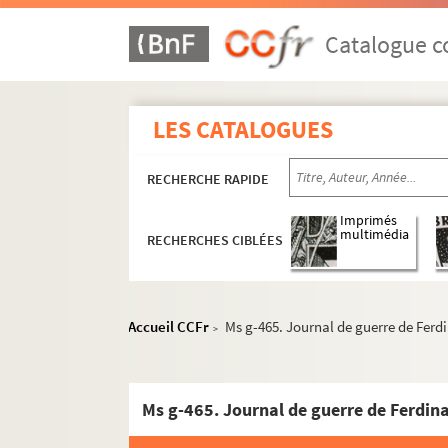
Ms g-348. Lorrain, Jean. Lettres à sa mère.
Catalogue co
Ms g-348-bis. Lorrain, Jean (pseud. de Duval, Pa
Ms g-349 à 383. Bésus, Roger. Œuvres, docume
Ms g-384 à 438. Le Povremoyne, Jehan. Oeuvr
LES CATALOGUES
Ms g-439 à 473. Gaument, Jean (pseud. de Verdie
RECHERCHE RAPIDE
Ms g-439-(1-2).
Le fils Maublanc
Ms g-440-(1).
La Grand'route des hommes
Imprimés
multimédia
RECHERCHES CIBLÉES
Ms g-441-(1).
Largue l'amarre
Ms g-442-(1-2).
Vincent Vaillant
Ms g-443-(1-2).
Monsieur Roubichon
Accueil CCFr
Ms g-465. Journal de guerre de Ferd
>
Ms g-444-(1). Roman inédit de Jean Gaumen
Ms g-445-(1-2).
Les poires
Ms g-446-(1).
Repos
Ms g-465. Journal de guerre de Ferdin
Ms g-447-(1).
La boue