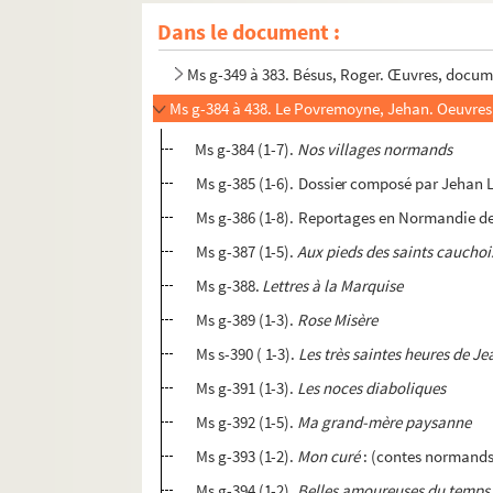
Ms g-348. Lorrain, Jean. Lettres à sa mère.
Dans le document :
Ms g-348-bis. Lorrain, Jean (pseud. de Duval, Pa
Ms g-349 à 383. Bésus, Roger. Œuvres, docume
Ms g-384 à 438. Le Povremoyne, Jehan. Oeuvres
Ms g-384 (1-7).
Nos villages normands
Ms g-385 (1-6). Dossier composé par Jehan 
Ms g-386 (1-8). Reportages en Normandie 
Ms g-387 (1-5).
Aux pieds des saints cauchoi
Ms g-388.
Lettres à la Marquise
Ms g-389 (1-3).
Rose Misère
Ms s-390 ( 1-3).
Les très saintes heures de Je
Ms g-391 (1-3).
Les noces diaboliques
Ms g-392 (1-5).
Ma grand-mère paysanne
Ms g-393 (1-2).
Mon curé
: (contes normands
Ms g-394 (1-2).
Belles amoureuses du temps 