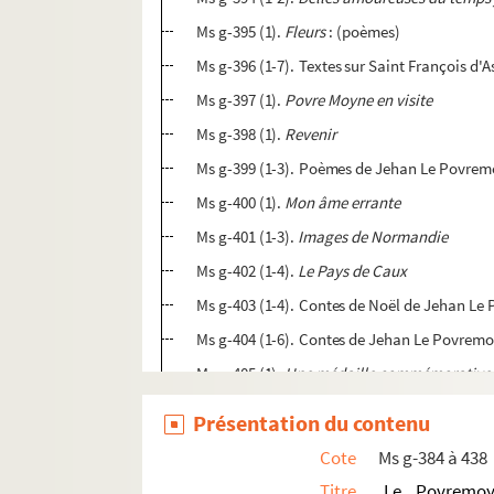
Ms g-395 (1).
Fleurs
: (poèmes)
Ms g-396 (1-7). Textes sur Saint François d
Ms g-397 (1).
Povre Moyne en visite
Ms g-398 (1).
Revenir
Ms g-399 (1-3). Poèmes de Jehan Le Povre
Ms g-400 (1).
Mon âme errante
Ms g-401 (1-3).
Images de Normandie
Ms g-402 (1-4).
Le Pays de Caux
Ms g-403 (1-4). Contes de Noël de Jehan L
Ms g-404 (1-6). Contes de Jehan Le Povrem
Ms g-405 (1).
Une médaille commémorative a é
Ms g-406 (1). 16 chroniques normandes de
Présentation du contenu
Ms g-407 (1-2).
Les invasions normandes en 
Cote
Ms g-384 à 438
Ms g-408 (1-2).
Normandie, pourpre et or
: (
Titre
Le Povremoy