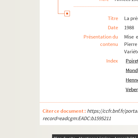
Titre
La pré
Date
1988
Présentation du
Mise 
contenu
Pierre
Variét
Index
Poire
Mondy
Henne
Veber
Citer ce document :
https://ccfr.bnf.fr/por
record=eadcgm:EADC:b1595211