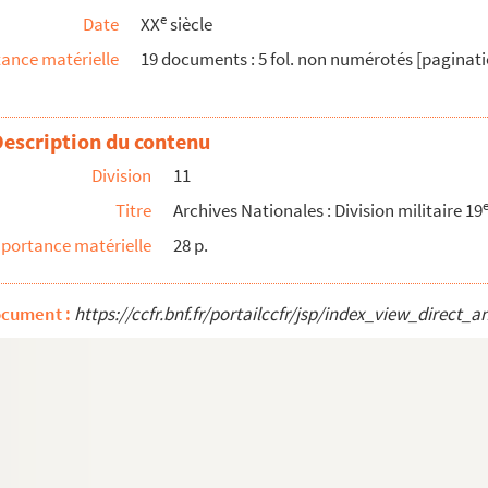
e
Date
XX
siècle
ance matérielle
19 documents : 5 fol. non numérotés [paginati
Description du contenu
Division
11
Titre
Archives Nationales : Division militaire 19
portance matérielle
28 p.
xerre et diverses personnalités de la ville ou d...
ocument :
https://ccfr.bnf.fr/portailccfr/jsp/index_view_dire
sionei, Conservateur de la Bibliothèque Vatica...
une demande de notice sur les vins d'Auxerre et ...
(peintre)