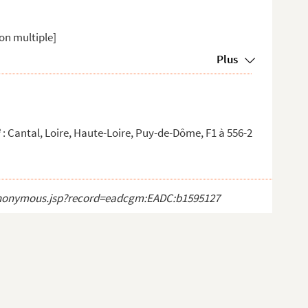
on multiple]
Plus
e
: Cantal, Loire, Haute-Loire, Puy-de-Dôme, F1 à 556-2
ct_anonymous.jsp?record=eadcgm:EADC:b1595127