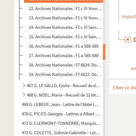
12. Archives Nationales : F1 c III Yonne, carton n°9
Import
13. Archives Nationales : F1 c III Yonne, carton n°10
14. Archives Nationales : F1 c III Seine, carton n°30
15. Archives Nationales : F1 c III Seine, carton n°29
16. Archives Nationales : F1 a 588-589
17. Archives Nationales : F1 a 585-588
18. Archives Nationales : F7 6624. Dossier 449
Im
19. Archives Nationales : F7 6623. Dossier 111 a
467 G. LE GALLO, Emile - Recueil de documents concernant Au
Citer ce d
468 G. NOEL, Marie - Recueil de 12 lettres autographes
469 G. LEBEUF, Jean - Lettre de l'Abbé Lebeuf au Cardinal Pas
470 G. PICOT, Georges - Lettres à Albert Gigot
471 G. CLERMONT-TONNERRE, Marquis de - Lettres relatives à 
472 G. COLETTE, Sidonie Gabrielle – Lettre à José Maria Sert 