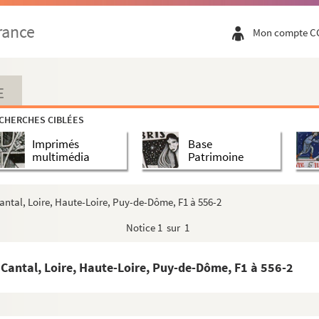
u et de Mr. De Sorhouet, Conseiller du nouveau ...
rance
Mon compte C
eou et de Mr. De Sorhouet, Conseiller du nouveau ...
ammerdirector Klewitz
E
CHERCHES CIBLÉES
Imprimés
Base
multimédia
Patrimoine
de géographie naturelle, historique et politiq...
1789, fini le … »
antal, Loire, Haute-Loire, Puy-de-Dôme, F1 à 556-2
Notice
1 sur 1
sieur Lully : Second dessus
ieur Lully : Basse
 Cantal, Loire, Haute-Loire, Puy-de-Dôme, F1 à 556-2
onsieur Lully