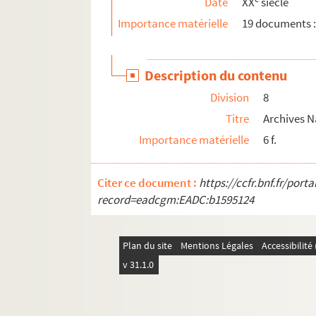
Date
XX
siècle
494 P. Foi et patrie : pièce de théâtre T.2
Importance matérielle
19 documents :
495 P. VOELAS – Etude sur le château de Saint-
496 P. OVIDE – L'Art d'aimer
Description du contenu
497 G. O BETNOR - Mon Député : Registre
Division
8
498 G. Notes sur les personnes de l'Yonne (Référ
Titre
Archives N
499 G. Des lépidoptères
Importance matérielle
6 f.
500 P et 501 P. PIERPONT, Cécile de – Cours d'
502 P. DASSONVILLE – Solution philosophique o
Citer ce document :
https://ccfr.bnf.fr/por
503 P. L'Interruption du sommeil cabalistique [
record=eadcgm:EADC:b1595124
504 G. Bomorivois...
505 P. Journal d'un cultivateur vigneron
Plan du site
Mentions Légales
Accessibilit
506 P. L'Affaire de la rue... : Pièce de théâtre
v 31.1.0
507 G. Evovac (?)
508 P. Comptes