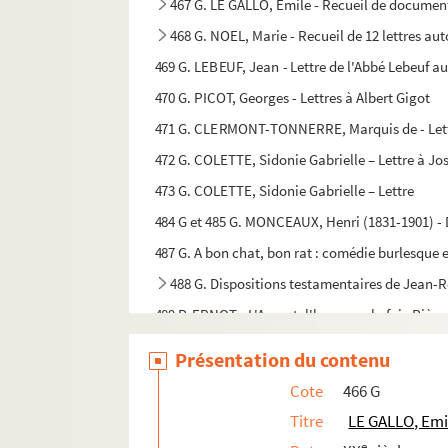
467 G. LE GALLO, Emile - Recueil de documents
468 G. NOEL, Marie - Recueil de 12 lettres au
469 G. LEBEUF, Jean - Lettre de l'Abbé Lebeuf a
470 G. PICOT, Georges - Lettres à Albert Gigot
471 G. CLERMONT-TONNERRE, Marquis de - Lettres
472 G. COLETTE, Sidonie Gabrielle – Lettre à Jos
473 G. COLETTE, Sidonie Gabrielle – Lettre
484 G et 485 G. MONCEAUX, Henri (1831-1901) - 
487 G. A bon chat, bon rat : comédie burlesque 
488 G. Dispositions testamentaires de Jean-R
489 P. ERNOT - L'Argent, l'honneur, la foi : Pièce
490 P. Médecine
Présentation du contenu
491 P. Médecine
Cote
466 G
492 P. [s.t.] : pièce de théâtre
Titre
LE GALLO, Emi
493 P. Foi et patrie : pièce de théâtre T.1
e