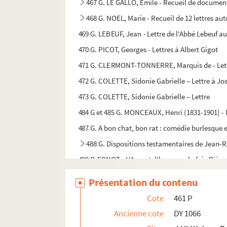
467 G. LE GALLO, Emile - Recueil de documents
468 G. NOEL, Marie - Recueil de 12 lettres au
469 G. LEBEUF, Jean - Lettre de l'Abbé Lebeuf a
470 G. PICOT, Georges - Lettres à Albert Gigot
471 G. CLERMONT-TONNERRE, Marquis de - Lettres
472 G. COLETTE, Sidonie Gabrielle – Lettre à Jos
473 G. COLETTE, Sidonie Gabrielle – Lettre
484 G et 485 G. MONCEAUX, Henri (1831-1901) - 
487 G. A bon chat, bon rat : comédie burlesque 
488 G. Dispositions testamentaires de Jean-R
489 P. ERNOT - L'Argent, l'honneur, la foi : Pièce
490 P. Médecine
Présentation du contenu
491 P. Médecine
Cote
461 P
492 P. [s.t.] : pièce de théâtre
Ancienne cote
DY 1066
493 P. Foi et patrie : pièce de théâtre T.1