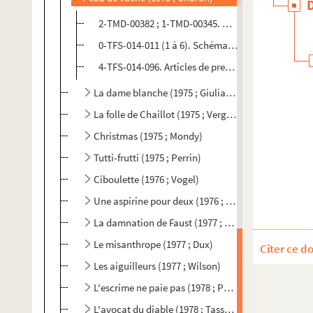
2-TMD-00382 ; 1-TMD-00345. Dessins de décor
0-TFS-014-011 (1 à 6). Schémas d'implantation de
4-TFS-014-096. Articles de presse
La dame blanche (1975 ; Giuliano)
La folle de Chaillot (1975 ; Vergez)
Christmas (1975 ; Mondy)
Tutti-frutti (1975 ; Perrin)
Ciboulette (1976 ; Vogel)
Une aspirine pour deux (1976 ; Perrin)
La damnation de Faust (1977 ; Boireau)
Le misanthrope (1977 ; Dux)
Citer ce d
Les aiguilleurs (1977 ; Wilson)
L'escrime ne paie pas (1978 ; Perrin)
L'avocat du diable (1978 ; Tassencourt)