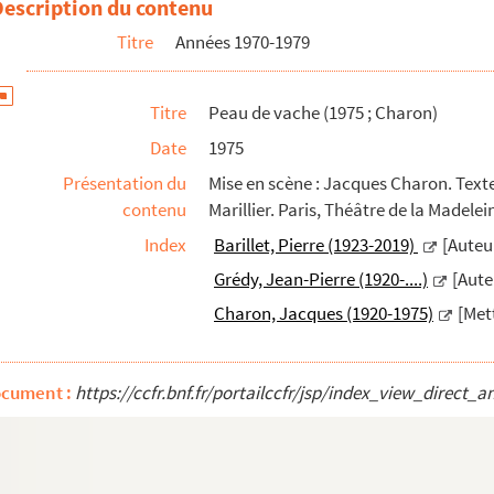
Description du contenu
Titre
Années 1970-1979
 décor et schémas en coupe d'éléments de décor.
Titre
Peau de vache (1975 ; Charon)
Date
1975
Présentation du
Mise en scène : Jacques Charon. Texte 
contenu
Marillier. Paris, Théâtre de la Madele
Index
Barillet, Pierre (1923-2019)
[Auteu
Grédy, Jean-Pierre (1920-....)
[Aute
Charon, Jacques (1920-1975)
[Met
ocument :
https://ccfr.bnf.fr/portailccfr/jsp/index_view_dire