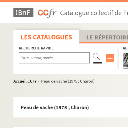
Années 1970-1979
Catalogue collectif de F
Il ne faut jurer de rien (1970 ; Duchaussoy)
Une fille dans ma soupe (1970 ; Rouleau)
Le malade imaginaire (1970 ; Cochet)
LES CATALOGUES
LE RÉPERTOIR
Voulez-vous jouer avec moâ ? (1970 ; Echantillon)
RECHERCHE RAPIDE
RE
Pantoufle (1970 ; Cochet)
Pourquoi m'avez-vous posée sur le palier ? (1970 ; 
Du côté de chez l'autre (1971 ; Cochet)
Mais n'te promène donc pas toute nue ! (1971 ; Coc
Accueil CCFr
Peau de vache (1975 ; Charon)
>
La soupière (1971 ; Lamoureux)
Galapagos (1971 ; Blier)
La résistible ascension d'Arturo Ui (1971 ; Vitaly)
Peau de vache (1975 ; Charon)
La fleur à la bouche (1972 ; Coggio)
Les frères Karamazov (1972 ; Vitaly)