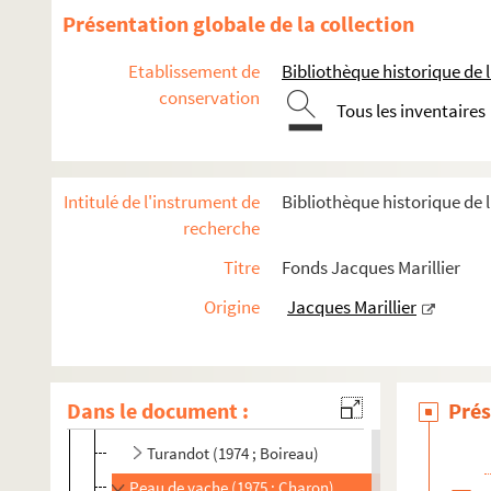
Monsieur Chasse (1972 ; Duval)
Présentation globale de la collection
La grande oreille (1972 ; Vogel)
Etablissement de
Bibliothèque historique de la
La station Champbaudet (1972 ; Cochet)
conservation
Tous les inventaires
La fille bien gardée (1972 ; Cochet)
En avant... toute ! (1972 ; Roux)
Ne m'oubliez pas (1972 ; Fagadau)
Intitulé de l'instrument de
Bibliothèque historique de l
Les caprices de Marianne - On ne saurait penser à t
recherche
Le bossu (1973 ; Duval)
Titre
Fonds Jacques Marillier
L'hôtel du libre échange (1973 ; Cochet)
Origine
Jacques Marillier
Le médecin volant (1973 ; Perrin)
Série blême (1973 ; Vitaly)
Le sexe faible (1974 ; Cochet)
Dans le document :
Prés
Et à la fin était le bang (1974 ; Franck)
Turandot (1974 ; Boireau)
Peau de vache (1975 ; Charon)