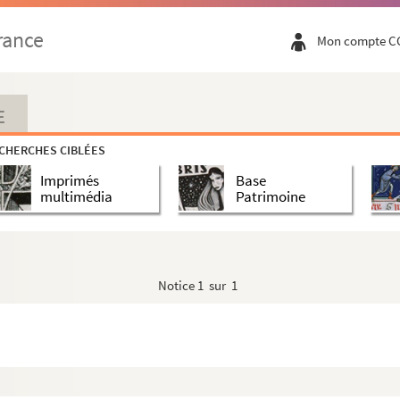
rance
Mon compte C
E
CHERCHES CIBLÉES
Imprimés
Base
Grenier)
multimédia
Patrimoine
het)
Notice
1 sur 1