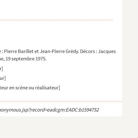
: Pierre Barillet et Jean-Pierre Grédy. Décors : Jacques
ine, 19 septembre 1975.
r]
ur]
teur en scène ou réalisateur]
ct_anonymous.jsp?record=eadcgm:EADC:b1594752