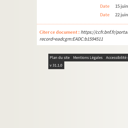
Date
15 jui
Date
22 jui
Citer ce document :
https://ccfr.bnf.fr/por
record=eadcgm:EADC:b1594511
Plan du site
Mentions Légales
Accessibilit
v 31.1.0