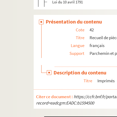
Loi du 10 avril 1791
Présentation du contenu
Cote
42
Titre
Recueil de piè
Langue
français
Support
Parchemin et p
Description du contenu
Titre
Imprimés
Citer ce document :
https://ccfr.bnf.fr/por
record=eadcgm:EADC:b1594500