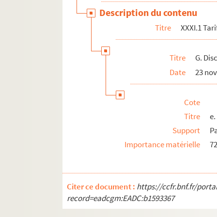
Description du contenu
Titre
XXXI.1 Tar
Titre
G. Dis
Date
23 no
Cote
Titre
e.
Support
P
Importance matérielle
72
Citer ce document :
https://ccfr.bnf.fr/por
record=eadcgm:EADC:b1593367