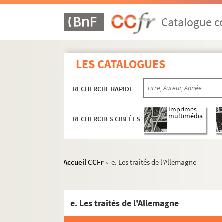
Catalogue co
LES CATALOGUES
RECHERCHE RAPIDE
Imprimés
multimédia
RECHERCHES CIBLÉES
Accueil CCFr
e. Les traités de l'Allemagne
>
Dossier 1. Centenaire de Jules Ferry et cinqua
Dossier 2. Don Joseph Magnin
Dossier 3. Documents sur Jules Ferry
e. Les traités de l'Allemagne
Dossier 4. Coupures de presse de l'époque de 