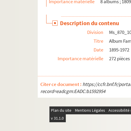
Importance matérielle
8 albums ; 1809
Description du contenu
Division
Ms_870_1
Titre
Album Fam
Date
1895-1972
Importance matérielle
272 pièces
Citer ce document :
https://ccfr.bnf.fr/por
record=eadcgm:EADC:b1592954
Plan du site
Mentions Légales
Accessibilit
v 31.1.0