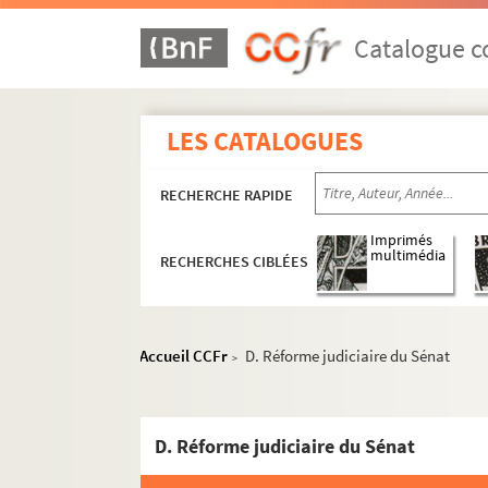
Catalogue co
LES CATALOGUES
RECHERCHE RAPIDE
Imprimés
multimédia
RECHERCHES CIBLÉES
Dossier 1. Centenaire de Jules Ferry et cinqua
Dossier 2. Don Joseph Magnin
Dossier 3. Documents sur Jules Ferry
Accueil CCFr
D. Réforme judiciaire du Sénat
>
Dossier 4. Coupures de presse de l'époque de 
Dossier 5. Coupures de presse de l'époque de 
Dossier 6. Coupures de presse de l'époque de 
D. Réforme judiciaire du Sénat
Dossier 7. Jeunesse de Jules Ferry