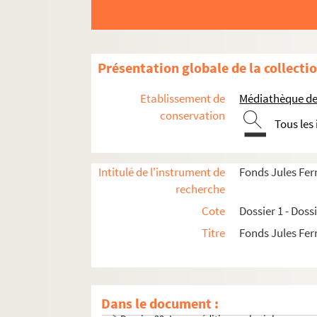
Dossier 8. Travaux personnels
Dossier 9. Jules Ferry journaliste et Député au
Dossier 10. Jules Ferry député au corps législa
Présentation globale de la collecti
Dossier 11. Jules Ferry Maire de Paris
Etablissement de
Médiathèque de 
Dossier 12. Déposition sur le 18 mars 1871
conservation
Dossier 13. L’Assemblée Nationale
Tous les
Dossier 14. Second ministère Dufaure et prem
Dossier 15. Enseignement
Intitulé de l'instrument de
Fonds Jules Fer
Dossier 16. Enseignement
recherche
Dossier 17. Enseignement
Cote
Dossier 1 - Doss
Dossier 18. Enseignement
Titre
Fonds Jules Fer
Dossier 19. Enseignement
Dossier 20. Les expéditions coloniales
Dossier 21. Les expéditions coloniales
Dans le document :