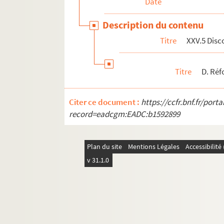
Date
Description du contenu
Titre
XXV.5 Disco
Titre
D. Réf
Citer ce document :
https://ccfr.bnf.fr/por
record=eadcgm:EADC:b1592899
Plan du site
Mentions Légales
Accessibilit
v 31.1.0