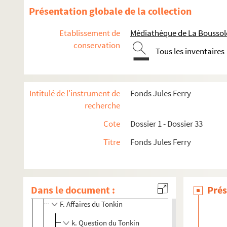
Présentation globale de la collection
Dossier 14. Second ministère Dufaure et premier ministère 
Dossier 15. Enseignement
Etablissement de
Médiathèque de La Boussole
Dossier 16. Enseignement
conservation
Tous les inventaires
Dossier 17. Enseignement
Dossier 18. Enseignement
Dossier 19. Enseignement
Intitulé de l'instrument de
Fonds Jules Ferry
Dossier 20. Les expéditions coloniales
recherche
Dossier 21. Les expéditions coloniales
Cote
Dossier 1 - Dossier 33
Dossier 22. Les expéditions coloniales
Titre
Fonds Jules Ferry
Dossier 23. Les expéditions coloniales
XXIII.1 Affaires du Tonkin
XXIII.2 Affaires du Tonkin
Dans le document :
Prés
F. Affaires du Tonkin
k. Question du Tonkin