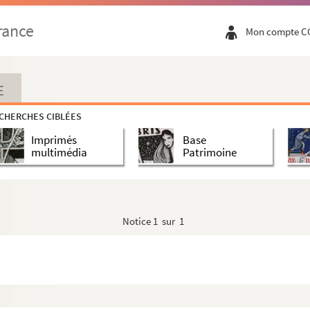
rance
Mon compte C
lois laïques
E
CHERCHES CIBLÉES
Imprimés
Base
multimédia
Patrimoine
tif
Notice
1 sur 1