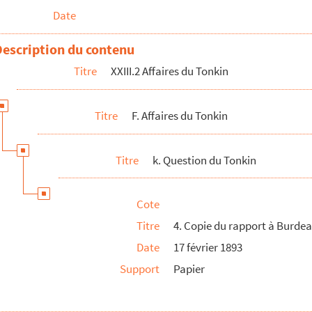
Date
olonies
Description du contenu
Titre
XXIII.2 Affaires du Tonkin
Titre
F. Affaires du Tonkin
Titre
k. Question du Tonkin
Cote
Titre
4. Copie du rapport à Burde
Date
17 février 1893
Support
Papier
a politique intérieure / Discussions budgétaires
révision / Le budget de 1885 / Réforme de l'Armée / M...