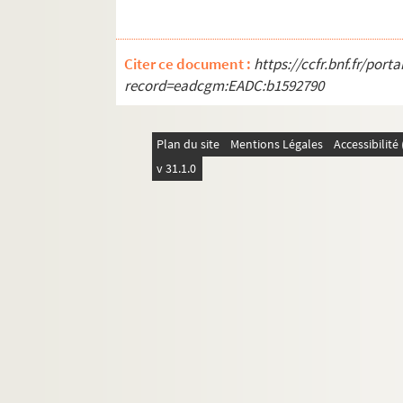
Citer ce document :
https://ccfr.bnf.fr/por
record=eadcgm:EADC:b1592790
Plan du site
Mentions Légales
Accessibilit
v 31.1.0