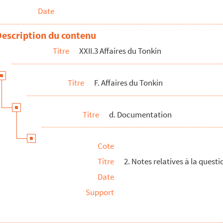
Date
Description du contenu
ût 1884
Titre
XXII.3 Affaires du Tonkin
Titre
F. Affaires du Tonkin
Titre
d. Documentation
Cote
Titre
2. Notes relatives à la quest
Date
Support
a politique intérieure / Discussions budgétaires
révision / Le budget de 1885 / Réforme de l'Armée / M...