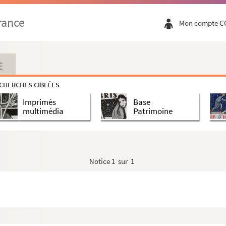
rance
Mon compte C
E
lois laïques
CHERCHES CIBLÉES
Imprimés
Base
multimédia
Patrimoine
Notice
1 sur 1
tif