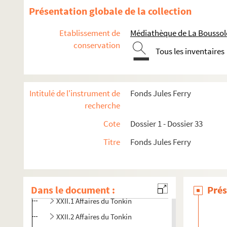
Présentation globale de la collection
Dossier 11. Jules Ferry Maire de Paris
Dossier 12. Déposition sur le 18 mars 1871
Etablissement de
Médiathèque de La Boussole
Dossier 13. L’Assemblée Nationale
conservation
Tous les inventaires
Dossier 14. Second ministère Dufaure et premier ministère 
Dossier 15. Enseignement
Dossier 16. Enseignement
Intitulé de l'instrument de
Fonds Jules Ferry
Dossier 17. Enseignement
recherche
Dossier 18. Enseignement
Cote
Dossier 1 - Dossier 33
Dossier 19. Enseignement
Titre
Fonds Jules Ferry
Dossier 20. Les expéditions coloniales
Dossier 21. Les expéditions coloniales
Dossier 22. Les expéditions coloniales
Dans le document :
Prés
XXII.1 Affaires du Tonkin
XXII.2 Affaires du Tonkin