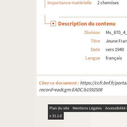
Importance matérielle
2 chemises
Description du contenu
Division
Ms_870_4
Titre
Jeune Fra
Date
vers 1940
Langue
français
Citer ce document :
https://ccfr.bnf.fr/por
record=eadcgm:EADC:b1592508
Plan du site
Mentions Légales
Accessibilit
v 31.1.0