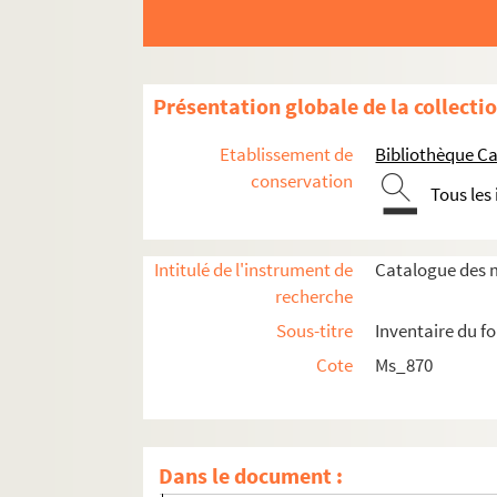
Présentation globale de la collecti
Etablissement de
Bibliothèque Ca
conservation
Tous les
Intitulé de l'instrument de
Catalogue des m
recherche
Ms_870_1. Peintures
Sous-titre
Inventaire du f
Ms_870_2. Décors et costumes de théâtre
Cote
Ms_870
Ms_870_3. Cartonnier (tapisseries, tapis, etc.
Ms_870_4. Illustrations
Ms_870_4_1. Raison d'être n°1
Dans le document :
Ms_870_4_2. Cahiers d'écoliers