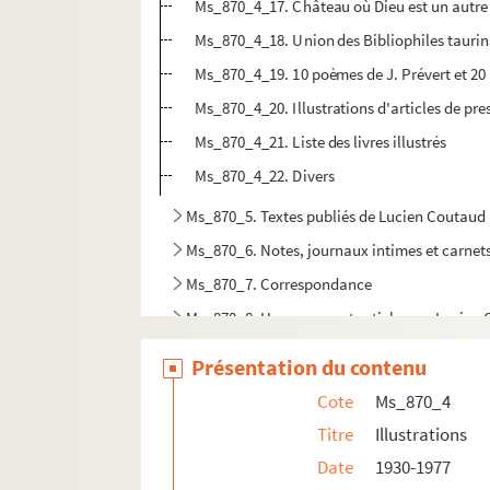
Ms_870_4_17. Château où Dieu est un autre 
Ms_870_4_18. Union des Bibliophiles taurin
Ms_870_4_19. 10 poèmes de J. Prévert et 20
Ms_870_4_20. Illustrations d'articles de pre
Ms_870_4_21. Liste des livres illustrés
Ms_870_4_22. Divers
Ms_870_5. Textes publiés de Lucien Coutaud
Ms_870_6. Notes, journaux intimes et carnets
Ms_870_7. Correspondance
Ms_870_8. Hommages et articles sur Lucien
Ms_870_9. Vie personnelle
Présentation du contenu
Ms_870_10. Photographies et photogravures
Cote
Ms_870_4
Ms_870_11. Documents divers réunis par la bib
Titre
Illustrations
Date
1930-1977