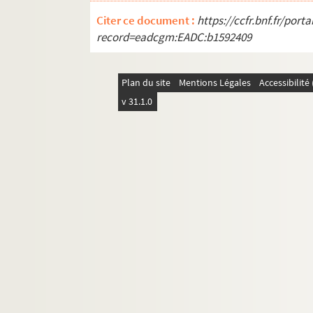
Citer ce document :
https://ccfr.bnf.fr/por
record=eadcgm:EADC:b1592409
Plan du site
Mentions Légales
Accessibilit
v 31.1.0