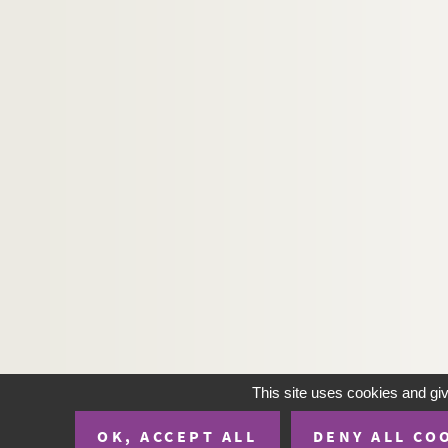
Ms_1247. Lettre autographe signée d'Alphonse D
Ms_1248. Lettre de Joséphin Péladan à Gabriel
Ms_1249. Carte autographe signée de Guillaume
Ms_1250. Lettre autographe signée de Jean Jaur
Ms_1251. Correspondance manuscrite de Josep
This site uses cookies and gi
OK, ACCEPT ALL
DENY ALL CO