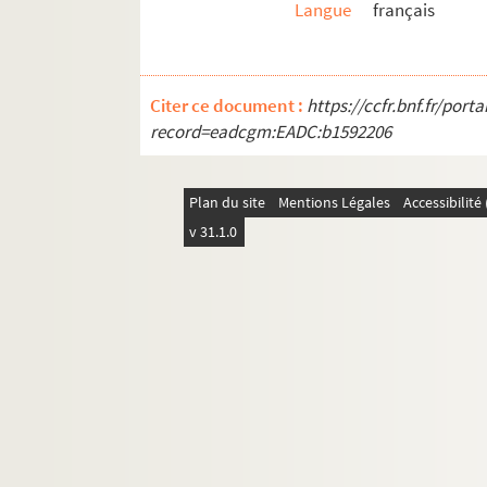
Langue
français
Ms_1175. Carnet préparatoire pour Sapho d'Al
Ms_1176. Poésies de Raymond Février
Ms_1177. Fonds Jean-Jacques Brousson
Citer ce document :
https://ccfr.bnf.fr/por
Ms_1178. Documents sur l'histoire de Nîmes
record=eadcgm:EADC:b1592206
Ms_1179. Critique du nobiliaire de Provence pa
Ms_1180. Histoire héroïque et universelle de la
Plan du site
Mentions Légales
Accessibilit
Ms_1181. Enceinte fortifiée. Presqu'île de Duco
v 31.1.0
Ms_1182. Archives du pasteur Paul Bentkovski
Ms_1183. Taux du poisson
Ms_1184. Cahier des recettes et dépenses de not
Ms_1185. Papiers de famille de Louis Payen
Ms_1186. Manuscrits d'Alphonse et Julia Dau
Ms_1187. Correspondance reçue par Alphonse
Ms_1188. Alphonse Daudet. Bompard et Tartarin 