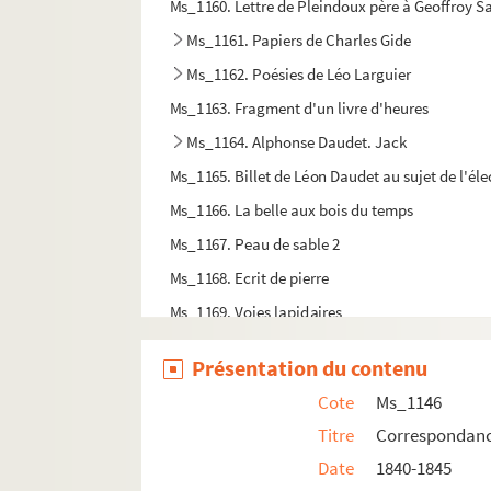
Ms_1160. Lettre de Pleindoux père à Geoffroy Sa
Ms_1161. Papiers de Charles Gide
Ms_1162. Poésies de Léo Larguier
Ms_1163. Fragment d'un livre d'heures
Ms_1164. Alphonse Daudet. Jack
Ms_1165. Billet de Léon Daudet au sujet de l'é
Ms_1166. La belle aux bois du temps
Ms_1167. Peau de sable 2
Ms_1168. Ecrit de pierre
Ms_1169. Voies lapidaires
Ms_1170. De montagne
Présentation du contenu
Ms_1171. A l'écart
Cote
Ms_1146
Ms_1172. Haute-Ubaye, sables
Titre
Correspondance
Ms_1173. Pluie
Date
1840-1845
Ms_1174. Rapport de Mr Paul Soleillet sur l'ex