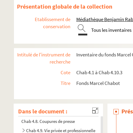
Présentation globale de la collection
Etablissement de
Médiathèque Benjamin Rabi
conservation
Tous les inventaires
Intitulé de l'instrument de
Inventaire du fonds Marcel
Chab 4.1. Poèmes divers de Marcel Chabot
recherche
Chab 4.2. Correspondance reçue de Gaston Chaissac
Cote
Chab 4.1 à Chab 4.10.3
Chab 4.3. Poèmes adressés à Marcel Chabot, préfaces d'ou
Titre
Fonds Marcel Chabot
Chab. 4.4. Illustrations, dessins, croquis
Chab 4.5. Correspondance adressée à Marcel Chabot
Chab 4.6. Les Comédiens yonnais : coupures de presse et 
Dans le document :
Prés
Chab 4.7. Chansons et disques
Chab 4.8. Coupures de presse
Chab 4.9. Vie privée et professionnelle