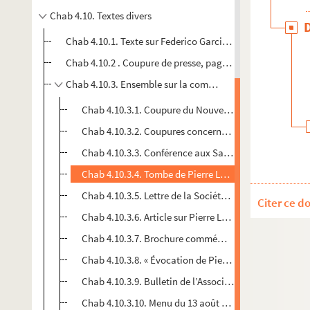
Chab 4.10. Textes divers
Chab 4.10.1. Texte sur Federico Garcia Lorca par Françoi
Chab 4.10.2 . Coupure de presse, page littéraire
Chab 4.10.3. Ensemble sur la commémoration de Pierre L
Chab 4.10.3.1. Coupure du Nouveau Messager de la Ve
Chab 4.10.3.2. Coupures concernant principalement le
Chab 4.10.3.3. Conférence aux Sables d’Olonne : cou
Chab 4.10.3.4. Tombe de Pierre Loti : carte postale
Chab 4.10.3.5. Lettre de la Société des gens de Lettres
Citer ce d
Chab 4.10.3.6. Article sur Pierre Loti dans la Chroniqu
Chab 4.10.3.7. Brochure commémorative pour le centena
Chab 4.10.3.8. « Évocation de Pierre Loti », manuscrit d
Chab 4.10.3.9. Bulletin de l’Association internationale
Chab 4.10.3.10. Menu du 13 août 1950