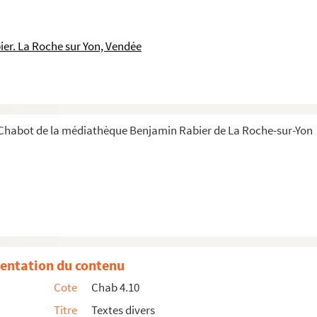
er. La Roche sur Yon, Vendée
 Chabot de la médiathèque Benjamin Rabier de La Roche-sur-Yon
vrages, textes sur Marcel Chabot et coupures de presse
brochures
entation du contenu
Cote
Chab 4.10
Titre
Textes divers