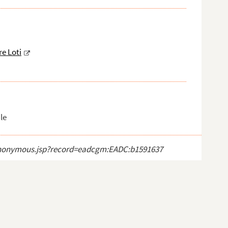
re Loti
le
ct_anonymous.jsp?record=eadcgm:EADC:b1591637