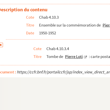
Description du contenu
s Drujon
Cote
Chab 4.10.3
Titre
Ensemble sur la commémoration de
Pier
oti
Date
1950-1952
ndée, article de Marcel Chabot
 Centenaire de Pierre Loti
Cote
Chab 4.10.3.4
pures
Titre
Tombe de
Pierre Loti
: carte posta
ocument :
https://ccfr.bnf.fr/portailccfr/jsp/index_view_dire
e de la Société des gens de Lettres de France
ire de la naissance de Pierre Loti, éditée par le comité d’org...
e l’article
 des amis de Pierre Loti