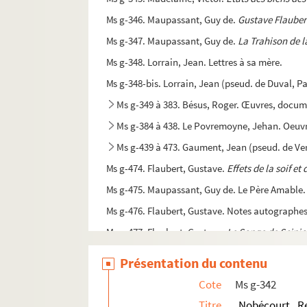
Ms g-346. Maupassant, Guy de.
Gustave Flauber
Ms g-347. Maupassant, Guy de.
La Trahison de 
Ms g-348. Lorrain, Jean. Lettres à sa mère.
Ms g-348-bis. Lorrain, Jean (pseud. de Duval, Pa
Ms g-349 à 383. Bésus, Roger. Œuvres, docume
Ms g-384 à 438. Le Povremoyne, Jehan. Oeuvr
Ms g-439 à 473. Gaument, Jean (pseud. de Verd
Ms g-474. Flaubert, Gustave.
Effets de la soif et
Ms g-475. Maupassant, Guy de. Le Père Amable.
Ms g-476. Flaubert, Gustave. Notes autographe
Ms g-477. Flaubert, Gustave.
Le Songe de Scipi
Ms g-477-bis. Flaubert, Gustave.
Topographie a
Présentation du contenu
Ms g-477-ter. Flaubert, Gustave.
De natura deor
Cote
Ms g-342
Ms g-478. Mémoire sur les Traites soumis au con
Titre
Nobécourt, R