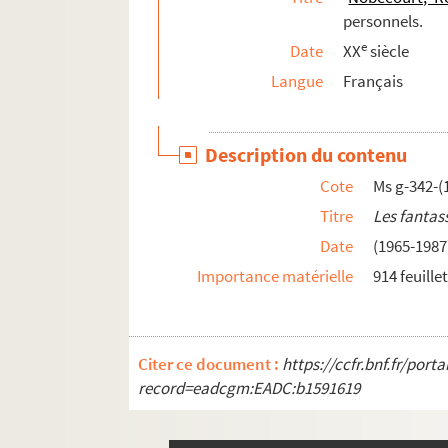
Ms g-479. Bérat, Eustache. Ensemble de dessins
personnels.
Ms g-480. Flaubert, Gustave. Notes autographe
e
Date
XX
siècle
Ms g-481. Lorrain, Jean (pseud. de Duval, Paul 
Langue
Français
Ms g-482. Willette, Adolphe Léon. Dessin origin
Ms gg-22. Herriot, Edouard. Bouvard et Pécuchet
Description du contenu
Ms gg-23. Flaubert, Achille (fils). Lettre et d
Cote
Ms g-342-(
Titre
Les fanta
Date
(1965-1987
Importance matérielle
914 feuille
Citer ce document :
https://ccfr.bnf.fr/por
record=eadcgm:EADC:b1591619