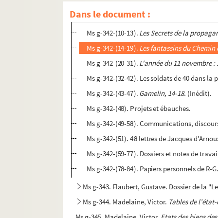
Ms g-342-(4-5).
Rouen désolée
.
Dans le document :
Ms g-342-(6-9). Essais, articles et conférenc
Ms g-342-(10-13).
Les Secrets de la propag
Ms g-342-(14-19).
Les fantassins du Chemin
Ms g-342-(20-31).
L'année du 11 novembre : 
Ms g-342-(32-42). Les soldats de 40 dans la 
Ms g-342-(43-47).
Gamelin, 14-18.
(Inédit).
Ms g-342-(48). Projets et ébauches.
Ms g-342-(49-58). Communications, discours, 
Ms g-342-(51). 48 lettres de Jacques d'Arno
Ms g-342-(59-77). Dossiers et notes de trava
Ms g-342-(78-84). Papiers personnels de R-G
Ms g-343. Flaubert, Gustave. Dossier de la "
Ms g-344. Madelaine, Victor.
Tables de l’état-
Ms g-345. Madelaine, Victor.
Etats des biens des