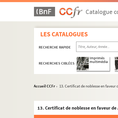
P.77.17.1. Lettre signée de Dominique Grimaldi,
P.78.1.1-7. Lettres reçues par André de Bourd
Catalogue co
P.78.1.8-11. Lettres d'Henri IV à Henri de Bour
P.78.2.1. Lettre autographe signée de Henri IV 
LES CATALOGUES
P.78.3.1-7. Lettres reçues par André de Bourde
P.78.3.8-15. Lettres du roi Henri IV à Henri de
RECHERCHE RAPIDE
P.78.4.1. Lettre, écrite de Paigny par Philippe 
P.78.4.2. Lettre d'Amaury Bouchard écrite de Lyo
Imprimés
multimédia
RECHERCHES CIBLÉES
P.78.4.3. Lettre de Henri III à François de Ters
P.78.4.4. Lettre de Henri IV annonçant à sa corr
P.78.4.5. Lettre de Louis Lansac de Saint-Gelais 
Accueil CCFr
13. Certificat de noblesse en faveur 
>
P.78.4.6. Lettre de François d'Anjou au comte de 
P.78.4.7. Lettre de Guy Chabot, baron de Jarnac 
P.78.5.1. Lettre de Henri de Bourbon, prince de 
P.78.5.2. Sauvegarde accordée par Henri IV au si