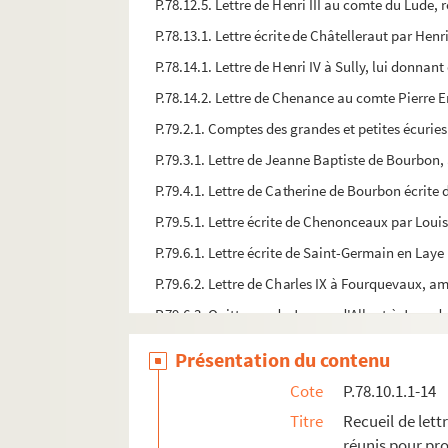
P.78.12.5. Lettre de Henri III au comte du Lude, 
P.78.13.1. Lettre écrite de Châtelleraut par Hen
P.78.14.1. Lettre de Henri IV à Sully, lui donnan
P.78.14.2. Lettre de Chenance au comte Pierre 
P.79.2.1. Comptes des grandes et petites écuries 
P.79.3.1. Lettre de Jeanne Baptiste de Bourbon,
P.79.4.1. Lettre de Catherine de Bourbon écrite d
P.79.5.1. Lettre écrite de Chenonceaux par Louise
P.79.6.1. Lettre écrite de Saint-Germain en Laye
P.79.6.2. Lettre de Charles IX à Fourquevaux, 
P.79.6.3. Quittance de Jeanne d'Albret à Jean de 
P.79.6.4. Lettre écrite de Fontainebleau, sign
Présentation du contenu
P.79.7.1. Lettre de Christophe de Thou à Charles I
Cote
P.78.10.1.1-14
P.79.11.1. Minute de lettre de Guy Chabot, bar
Titre
Recueil de let
P.79.11.2. Minutes de deux lettres de Guy Chabo
réunis pour pro