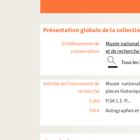
P.78.5.3. Lettre de Philiberte de Luxembourg, p
P.78.6.1. Lettre de Henri IV au Consulat de Lyon r
P.78.8.1. Lettre de Henri IV à Antoine de Montagr
Présentation globale de la collecti
P.78.10.1.1-14. Recueil de lettres et de documen
Etablissement de
Musée national
1. Testament de feu noble Pierre de Salvaing
conservation
et de recherche
2. Codicille au testament de Pierre de Salv
Tous les
3. L'instruction donnée par le duc de Savoie 
4. Réponse d'Henri de Navarre à l'instructio
Intitulé de l'instrument de
Musée national
5. Lettre de Montmorency au duc de Savoie c
recherche
pièces historiq
6. Lettre de Montmorency au duc de Savoie 
Cote
P.54.1.1- P...
7. Lettre de Charles Emmanuel de Savoie à M.
Titre
Autographes et 
8. Lettre de Charles Emmanuel de Savoie à M
9. Lettre de François de Bonne de Lesdiguière
10. Lettre de François de Bonne de Lesdiguièr