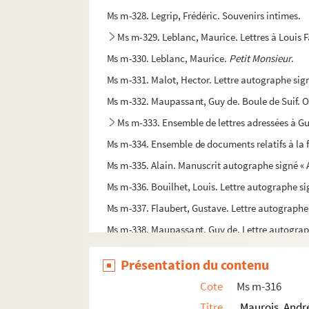
Ms m-328. Legrip, Frédéric. Souvenirs intimes.
Ms m-329. Leblanc, Maurice. Lettres à Louis F
Ms m-330. Leblanc, Maurice.
Petit Monsieur
.
Ms m-331. Malot, Hector. Lettre autographe sign
Ms m-332. Maupassant, Guy de. Boule de Suif. Ou
Ms m-333. Ensemble de lettres adressées à G
Ms m-334. Ensemble de documents relatifs à la 
Ms m-335. Alain. Manuscrit autographe signé « 
Ms m-336. Bouilhet, Louis. Lettre autographe sig
Ms m-337. Flaubert, Gustave. Lettre autograph
Ms m-338. Maupassant, Guy de. Lettre autograp
Ms mm-191. Yard, Francis.
Le Nouvel Evangile
,
Présentation du contenu
Ms mm-192. Bouilhet, Louis.
Les Jésuites (satire
Cote
Ms m-316
Ms mm-193. Monod, Théodore. Lettre signée à M
Titre
Maurois, Andr