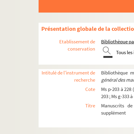
Ms p-227. Livre d'Heures à l'usage de Rouen.
Ms p-228. Le Tourneux, Nicolas. Prières et réflex
Ms m-301-bis.
Les Estatues et ordonnances de l
Présentation globale de la collecti
Ms m-302. (Le Minihy) de La Villehervé, Robert.
Etablissement de
Bibliothèque pa
Ms m-303. Maupassant, Guy de. Lettre autograph
conservation
Tous les
Ms m-304. Bouilhet, Louis. Poèmes : I Melaenis. I
Ms m-305. Bouilhet, Louis. Huit lettres auto
Ms m-306. Flaubert, Achille-Cléophas (père). Le
Intitulé de l'instrument de
Bibliothèque 
recherche
général des man
Ms m-307. Flaubert, Gustave. Note autographe 
Cote
Ms p-203 à 228 (
Ms m-308. Flaubert, Gustave. Lettre autographe 
203 ; Ms g-333 à
Ms m-309. Flaubert, Gustave. Lettre autographe 
Titre
Manuscrits de
Ms m-310. Flaubert, Gustave. Deux lettres à Gu
supplément
Ms m-311. Bouilhet, Louis. Six lettres autogra
Ms m-312. Correspondance des Maupassant ad