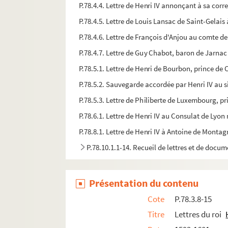
P.78.4.4. Lettre de Henri IV annonçant à sa corr
P.78.4.5. Lettre de Louis Lansac de Saint-Gelais 
P.78.4.6. Lettre de François d'Anjou au comte de 
P.78.4.7. Lettre de Guy Chabot, baron de Jarnac 
P.78.5.1. Lettre de Henri de Bourbon, prince de 
P.78.5.2. Sauvegarde accordée par Henri IV au si
P.78.5.3. Lettre de Philiberte de Luxembourg, p
P.78.6.1. Lettre de Henri IV au Consulat de Lyon r
P.78.8.1. Lettre de Henri IV à Antoine de Montagr
P.78.10.1.1-14. Recueil de lettres et de docu
P.78.11.1. Lettre écrite de Niort par François d
P.78.11.2. Lettre du cardinal de Châtillon envo
Présentation du contenu
P.78.11.3. Lettre de Gaspard de Coligny au princ
Cote
P.78.3.8-15
P.78.11.4. Lettre de François, duc d'Alençon à 
Titre
Lettres du roi
P.78.11.5. Lettre écrite de Saint-Jean d'Angély p