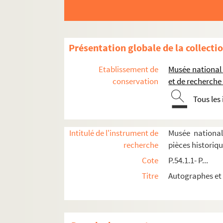
P.77.7.4. Lettre du cardinal de Tournon à la duc
P.77.8.1. Extrait des comptes de Thomas Serre, 
P.77.8.2. Pièce manuscrite provenant du livre d
Présentation globale de la collecti
P.77.9.1. Lettre d'Amaury Bouchard, seigneur d'
Etablissement de
Musée national
P.77.9.2. Lettre de Charles de Lorraine, duc de 
conservation
et de recherche
P.77.10.1. Lettre de Philippe Chabot, amiral de B
Tous les
P.77.15.1. Lettre de François de Coligny, seigneur
P.77.15.2. Lettre de créance signée de Catherine 
Intitulé de l'instrument de
Musée national
P.77.15.3. Lettre signée avec souscription autog
recherche
pièces historiq
P.77.15.4. Lettre écrite de Crissay et signée de G
Cote
P.54.1.1- P...
P.77.15.5. Lettre écrite au Camp de Beaumont de
Titre
Autographes et 
P.77.17.1. Lettre signée de Dominique Grimaldi,
P.78.1.1-7. Lettres reçues par André de Bourd
P.78.1.8-11. Lettres d'Henri IV à Henri de Bour