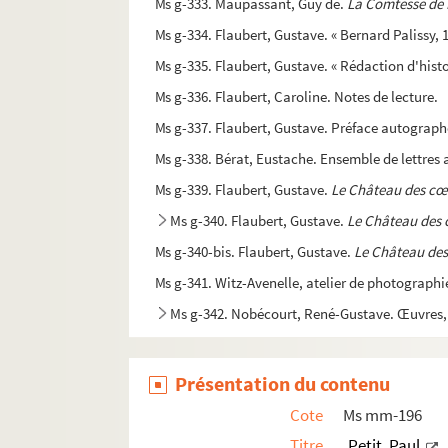
Ms g-333. Maupassant, Guy de.
La Comtesse de 
Ms g-334. Flaubert, Gustave. « Bernard Palissy, 
Ms g-335. Flaubert, Gustave. « Rédaction d'histo
Ms g-336. Flaubert, Caroline. Notes de lecture.
Ms g-337. Flaubert, Gustave. Préface autograp
Ms g-338. Bérat, Eustache. Ensemble de lettres 
Ms g-339. Flaubert, Gustave.
Le Château des cœ
Ms g-340. Flaubert, Gustave.
Le Château des
Ms g-340-bis. Flaubert, Gustave.
Le Château de
Ms g-341. Witz-Avenelle, atelier de photograph
Ms g-342. Nobécourt, René-Gustave. Œuvres, 
Ms g-343. Flaubert, Gustave. Dossier de la "
Ms g-344. Madelaine, Victor.
Tables de l’état-
Présentation du contenu
Ms g-345. Madelaine, Victor.
Etats des biens des
Cote
Ms mm-196
Ms g-346. Maupassant, Guy de.
Gustave Flauber
Titre
Petit, Paul