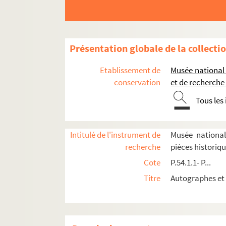
P.73.12.1. Lettre autographe signée d'Épernon à 
P.73.12.2. Lettre d' Henri IV au grand duc de Tos
P.73.13.1. Lettre signée d'Alexandre Farnèse, du
Présentation globale de la collecti
P.73.13.2. Certificat de gentilhomme de la Chamb
Etablissement de
Musée national
P.73.14.1. Ordre écrit de Manosque et signé de 
conservation
et de recherche
P.73.15.1. Acte de vente de rentes faites par Je
Tous les
P.73.15.2.1. Lettre autographe de Charles de Bi
P.73.15.2.2. Copie ancienne du feuillet du regis
Intitulé de l'instrument de
Musée national
P.73.15.3. Lettre signée de François, duc d'Alenç
recherche
pièces historiq
P.73.16.1. Lettre autographe signée de Françoi
Cote
P.54.1.1- P...
P.73.16.2. Lettre signée avec trois mots autogra
Titre
Autographes et 
P.73.17.2. Au singe violet... Biennais, maitre tabl
P.73.22.1. Contrat de mariage de Messire Claude
P.73.23.1. Lettre autographe signée de Sully à Ma