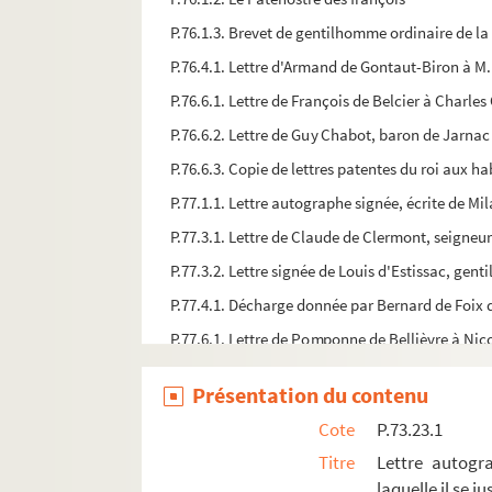
P.76.1.3. Brevet de gentilhomme ordinaire de la
P.76.4.1. Lettre d'Armand de Gontaut-Biron à M. 
P.76.6.1. Lettre de François de Belcier à Charles
P.76.6.2. Lettre de Guy Chabot, baron de Jarnac
P.76.6.3. Copie de lettres patentes du roi aux ha
P.77.1.1. Lettre autographe signée, écrite de Mi
P.77.3.1. Lettre de Claude de Clermont, seigneu
P.77.3.2. Lettre signée de Louis d'Estissac, ge
P.77.4.1. Décharge donnée par Bernard de Foix de
P.77.6.1. Lettre de Pomponne de Bellièvre à Nico
P.77.6.2. Lettre de Jean, cardinal du Bellay à C
Présentation du contenu
P.77.6.3. Lettre de Philippe Brion, amiral de Ch
Cote
P.73.23.1
P.77.7.1. Lettre de François de Lorraine, duc de 
Titre
Lettre autog
P.77.7.2. Lettre de Henri IV au capitaine Jentyl [
laquelle il se j