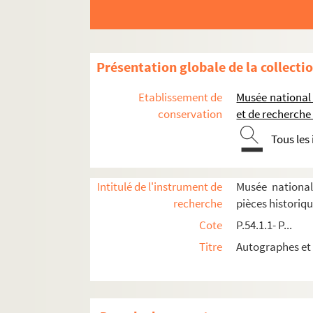
P.73.11.1. Lettre écrite de Saint-Germain-en-La
P.73.11.2. Reçu pour la somme de 2354 livres de 
P.73.11.3. Reçu de Jean Baron, mercier et passem
Présentation globale de la collecti
P.73.12.1. Lettre autographe signée d'Épernon à 
Etablissement de
Musée national
P.73.12.2. Lettre d' Henri IV au grand duc de Tos
conservation
et de recherche
P.73.13.1. Lettre signée d'Alexandre Farnèse, du
Tous les
P.73.13.2. Certificat de gentilhomme de la Chamb
P.73.14.1. Ordre écrit de Manosque et signé de 
Intitulé de l'instrument de
Musée national
P.73.15.1. Acte de vente de rentes faites par Je
recherche
pièces historiq
P.73.15.2.1. Lettre autographe de Charles de Bi
Cote
P.54.1.1- P...
P.73.15.2.2. Copie ancienne du feuillet du regis
Titre
Autographes et 
P.73.15.3. Lettre signée de François, duc d'Alenç
P.73.16.1. Lettre autographe signée de Françoi
P.73.16.2. Lettre signée avec trois mots autogra