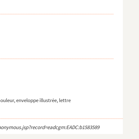
ouleur, enveloppe illustrée, lettre
ct_anonymous.jsp?record=eadcgm:EADC:b1583589