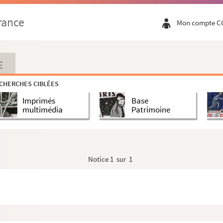
rance
Mon compte C
E
CHERCHES CIBLÉES
Imprimés
Base
multimédia
Patrimoine
Notice
1 sur 1