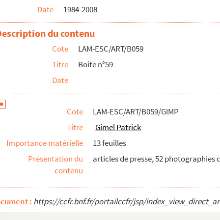
Date
1984-2008
Description du contenu
Cote
LAM-ESC/ART/B059
Titre
Boîte n°59
Date
Cote
LAM-ESC/ART/B059/GIMP
Titre
Gimel Patrick
Importance matérielle
13 feuilles
Présentation du
articles de presse, 52 photographies c
contenu
ocument :
https://ccfr.bnf.fr/portailccfr/jsp/index_view_dire