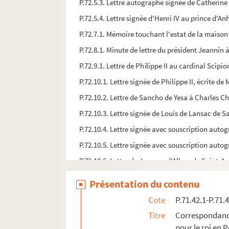
P.72.5.3. Lettre autographe signée de Catherine
P.72.5.4. Lettre signée d'Henri IV au prince d'Anh
P.72.7.1. Mémoire touchant l'estat de la maison
P.72.8.1. Minute de lettre du président Jeannin à
P.72.9.1. Lettre de Philippe II au cardinal Scipio
P.72.10.1. Lettre signée de Philippe II, écrite de
P.72.10.2. Lettre de Sancho de Yesa à Charles C
P.72.10.3. Lettre signée de Louis de Lansac de 
P.72.10.4. Lettre signée avec souscription auto
P.72.10.5. Lettre signée avec souscription auto
P.72.10.6. Lettre de Jacques d'Albon de Saint-
P.72.10.7. Lettre de Jacques d'Albon de Saint-
Présentation du contenu
P.72.11.1. Lettre autographe signée du père de B
Cote
P.71.42.1-P.71.
P.72.12.1. Lettre avec souscription autographe 
Titre
Correspondan
P.72.13.1. Lettre autographe signée de M. Févret
pour le roi en 