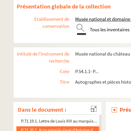
P.71.1.1. Procuration de Guillaume Fouquet de La Varenne, chev
Présentation globale de la collection
P.71.1.2. Supplique des habitants de Pont-L'Évêque à Henri IV 
Etablissement de
Musée national et domaine 
P.71.1.3. Ensemble de 3 pièces notariales concernant les famil
conservation
Tous les inventaires
P.71.5.1. Lettre signée avec souscription autographe d'Henri 
P.71.6.1. Nomination par Marguerite de Valois du sieur du Ly
P.71.7.1. Certificat signé Vitry en faveur de Guichaumont, exe
Intitulé de l'instrument de
Musée national du château d
P.71.8.1. Lettre de Catherine de Médicis à M. de Fourquevaux
recherche
P.71.9.1. Reçu pour une partie de rente (seize écus et deux tier
Cote
P.54.1.1- P...
P.71.14.1. Thèmes astrologiques de Henri III et Henri IV.
Titre
Autographes et pièces hist
P.71.16.1. Lettre de Henri III au duc de Luxembourg, écrite de
P.71.17.1. Billet de Louis XIV à Vendôme, surintendant génér
P.71.18.1-P.71.18.15. Correspondance envoyée par Henri IV
Dans le document :
Prés
P.71.18.16. Lettre signée de Marguerite de Valois à M. de Bour
P.71.19.1. Lettre de Louis XIII au marquis de Bourdeille l'infor
P.71.20.1. Acte notarié signé d'Antoine d'Estrées, père de Gabr