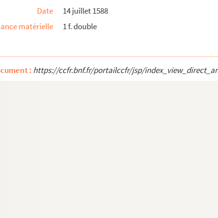
Date
14 juillet 1588
, frère de Gabrielle.
ance matérielle
1 f. double
 de François Annibal duc d'Estrées, frère de Gab...
c de Montpensier au duc de Savoie.
ocument :
https://ccfr.bnf.fr/portailccfr/jsp/index_view_dire
zet.
, fille demoiselle de la duchesse de Montpensier,...
e, sénéchal de Périgord.
 duc d'Anjou à M. de Fourquevaux, ambassadeur en Espag...
duc Jean Guillaume de Saxe, déclarant que le pays ...
 avocat général écrite à l'appui d'une lettre de ...
baron de Jarnac relative à la crainte de la rein...
ns de la vallée d'Ossès de couper du bois dans la...