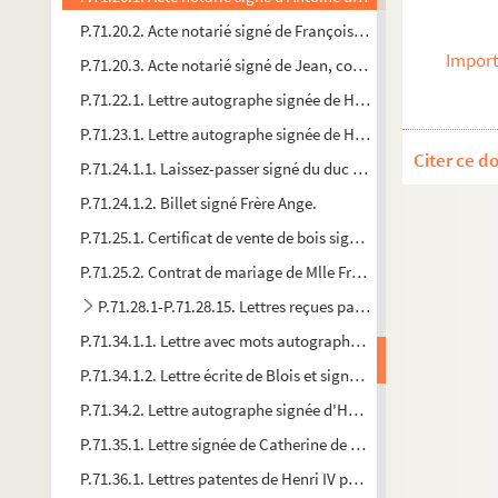
P.71.20.2. Acte notarié signé de François Annibal duc d'Estrées
Import
P.71.20.3. Acte notarié signé de Jean, comte d'Estrées, 3e fils
P.71.22.1. Lettre autographe signée de Henri IV à M. de Nort.
P.71.23.1. Lettre autographe signée de Henri de Bourbon, du
Citer ce d
P.71.24.1.1. Laissez-passer signé du duc de Joyeuse
P.71.24.1.2. Billet signé Frère Ange.
P.71.25.1. Certificat de vente de bois signé de Jacques du Cro
P.71.25.2. Contrat de mariage de Mlle Françoise de Villecardet
P.71.28.1-P.71.28.15. Lettres reçues par André de Bourdeill
P.71.34.1.1. Lettre avec mots autographes et signée d'Henri
P.71.34.1.2. Lettre écrite de Blois et signée de Charles IX au 
P.71.34.2. Lettre autographe signée d'Henri IV à Simon Marion,
P.71.35.1. Lettre signée de Catherine de Médicis à Guy Chabot, 
P.71.36.1. Lettres patentes de Henri IV portant défense aux ge