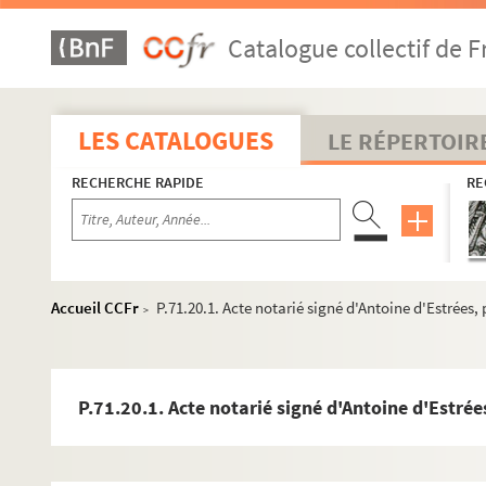
P.70.35.1. Brevet de chevalier de la Légion d'Honneur délivré 
Catalogue collectif de F
P.70.36.1. Lettre signée de Nicolas Brulart de Sillery à Villeroy
P.70.36.2. Supplique des consuls et habitants de la ville de L
P.70.36.3. Lettre autographe signée de Pierre Jeannin à Viller
LES CATALOGUES
LE RÉPERTOIR
P.70.36.4. Brevet de chevalier de la Légion d'Honneur délivré
RECHERCHE RAPIDE
RE
P.70.37.1. Lettre signée de Catherine de Médicis à M. de Fo
P.70.38.1. Pièce au sujet d'un accord avec le baron de Vésilly
P.70.42.1. Lettre signée de Charles IX à M. de Fourquevaux,
P.70.43.1. Certificat signé Antoine de Bourbon en qualité de 
Accueil CCFr
P.71.20.1. Acte notarié signé d'Antoine d'Estrées, 
>
P.70.43.2. Lettre signée de Catherine de Médicis à M. de Fo
P.70.43.3. Minute de lettre de Charles Chabot au roi de Nava
P.70.44.1. Ordonnance pour la ville de Carcassonne par Antoin
P.71.20.1. Acte notarié signé d'Antoine d'Estrées
P.70.49.1. Lettre signée de Catherine de Médicis et Henri de 
P.70.49.2. Document concernant un rachat de rentes et portan