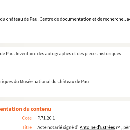
alier de l'ordre du roi, conseiller en ses Conse...
contre les taxes excessives auxquelles ils sont ...
du château de Pau. Centre de documentation et de recherche Ja
les protestantes béarnaises de Gabriel Trepsac, ...
d'Albret, écrite de Mont-de-Marsan, à Charles Cha...
s comme premier conseiller et premier maître d'hôt...
mpt des gardes du roi, qui va en Berry par ordre...
e Pau. Inventaire des autographes et des pièces historiques
, ambassadeur du roi de France auprès de Philippe ...
s) sur la ville de Paris, signé par Jean Lemai...
oriques du Musée national du château de Pau
 Tours, lui demandant de rassembler le plus de fo...
al de la navigation et commerce de France, lui dema...
 à Messieurs de Bourdeille.
entation du contenu
deille le père relative au gouvernement de Périgue...
Cote
P.71.20.1
mant de ce qu'il a relevé de sa charge de surin...
Titre
Acte notarié signé d'
Antoine d'Estrées
, pè
ielle.