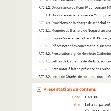
P.70.1.2. Ordonnance de Henri IV concernant MM.
P.70.1.3. Ordonnance de Jacques de Montgomery g
P.70.1.4. Provisions de la charge de sénéchal et
P.70.2.1. Mémoire de Bernard de Nogaret au sie
P.70.5.1. Copie d'une lettre de Henri II d'Albret,
P.70.6.1. Pièces notariées concernant la succes
P.70.6.2. Procuration signée Henriette Catheri
P.70.7.1. Lettres de Catherine de Médicis, écri
P.70.8.1. Acte notarié fait en présence de Louis
P.70.8.2. Lettre de Charles de Lorraine, duc de 
P.70.11.2. Autographe de Gaspard de Schomberg
Présentation du contenu
P.70.13.1. Lettre de Louis II de Bourbon, duc de
Cote
P.69.30.1
P.70.13.2. Lettre autographe de Mathieu de Morgu
Titre
Lettres paten
P.70.14.1. Lettre autographe de Jean-Louis de No
d'une compagn