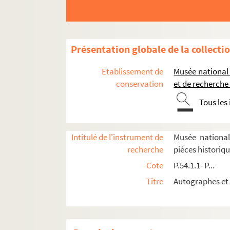
P.69.6.2. Lettre d'Henri d'Albret rassurant Char
P.69.6.3. Lettre signée d'Henri de Navarre à Guy
P.69.8.1. Copie de lettres patentes du roi Henri 
Présentation globale de la collecti
P.69.9.1. Extraict des registres de la Chambre or
Etablissement de
Musée national
P.69.10.1. Lettre de Catherine Charlotte de la Tré
conservation
et de recherche
P.69.10.2.1. Lettre de Guillaume du Vair aux cons
Tous les
P.69.11.2. Supplique adressée au roi par les pre
P.69.13.1. Lettre signée de Henri IV au sieur Ma
Intitulé de l'instrument de
Musée national
P.69.13.2. Quittance avec souscription autogr
recherche
pièces historiq
P.69.14.1. Lettre de César de Vendôme aux prévôt
Cote
P.54.1.1- P...
P.69.15.1. Lettre de Sully à Henri II de Bourbon,
Titre
Autographes et 
P.69.15.2. Rapport de Louis de la Valette, duc 
P.69.19.1. Pièce signée de Henri IV autorisant le
P.69.22.1. Lettre de Louis II de Bourbon, duc de 