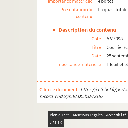
Importance matérielle
4 boîtes
Présentation du
La quasi total
contenu
Description du contenu
Cote
A.V.4398
Titre
Courrier (c
Date
25 septem
Importance matérielle
1 feuillet 
Citer ce document :
https://ccfr.bnf.fr/por
record=eadcgm:EADC:b1572157
Plan du site
Mentions Légales
Accessibilit
v 31.1.0