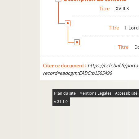
Titre
XVIII.3
Titre
I. Loi
Titre
D
Citer ce document :
https://ccfr.bnf.fr/por
record=eadcgm:EADC:b1565496
Plan du site
Mentions Légales
Accessibilit
v 31.1.0