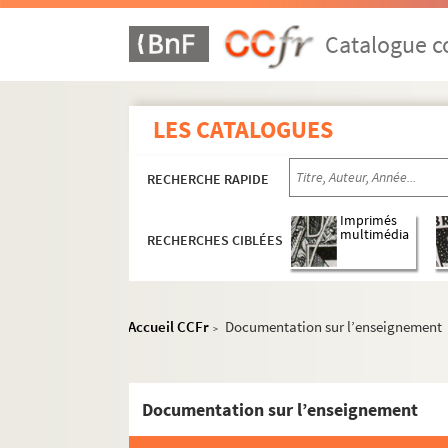
Catalogue co
LES CATALOGUES
RECHERCHE RAPIDE
Imprimés
multimédia
RECHERCHES CIBLÉES
Dossier 1. Centenaire de Jules Ferry et cinqua
Dossier 2. Don Joseph Magnin
Dossier 3. Documents sur Jules Ferry
Accueil CCFr
Documentation sur l’enseignement
>
Dossier 4. Coupures de presse de l'époque de 
Dossier 5. Coupures de presse de l'époque de 
Dossier 6. Coupures de presse de l'époque de 
Documentation sur l’enseignement
Dossier 7. Jeunesse de Jules Ferry