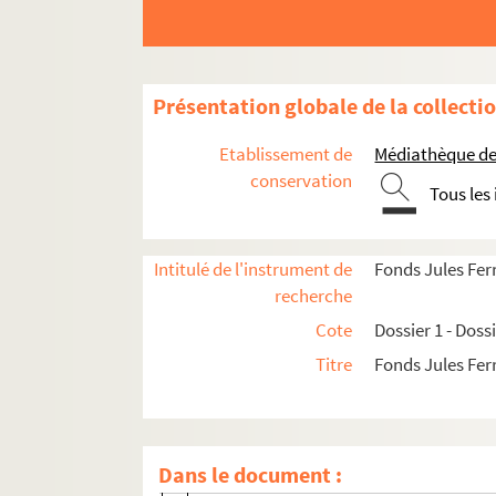
Dossier 8. Travaux personnels
Dossier 9. Jules Ferry journaliste et Député au
Dossier 10. Jules Ferry député au corps législa
Présentation globale de la collecti
Dossier 11. Jules Ferry Maire de Paris
Etablissement de
Médiathèque de 
Dossier 12. Déposition sur le 18 mars 1871
conservation
Dossier 13. L’Assemblée Nationale
Tous les
Dossier 14. Second ministère Dufaure et prem
Dossier 15. Enseignement
Intitulé de l'instrument de
Fonds Jules Fer
Dossier 16. Enseignement
recherche
Dossier 17. Enseignement
Cote
Dossier 1 - Doss
Dossier 18. Enseignement
Titre
Fonds Jules Fer
XVIII.1
XVIII. 2
XVIII.3
Dans le document :