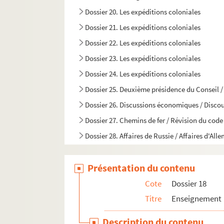
Dossier 20. Les expéditions coloniales
Dossier 21. Les expéditions coloniales
Dossier 22. Les expéditions coloniales
Dossier 23. Les expéditions coloniales
Dossier 24. Les expéditions coloniales
Dossier 25. Deuxième présidence du Conseil / 
Dossier 26. Discussions économiques / Discour
Dossier 27. Chemins de fer / Révision du code
Dossier 28. Affaires de Russie / Affaires d'Al
Dossier 29. Jules Ferry sénateur
Présentation du contenu
Dossier 30. Jules Ferry sénateur
Dossier 31. Jules Ferry sénateur
Cote
Dossier 18
Dossier 32. Jules Ferry sénateur
Titre
Enseignement
Dossier 33. Divers / Distinctions honorifiques
Description du contenu