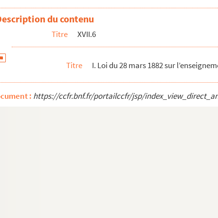
Description du contenu
Titre
XVII.6
Titre
I. Loi du 28 mars 1882 sur l’enseigne
ocument :
https://ccfr.bnf.fr/portailccfr/jsp/index_view_dire
a politique intérieure / Discussions budgétaires
révision / Le budget de 1885 / Réforme de l'Armée / M...