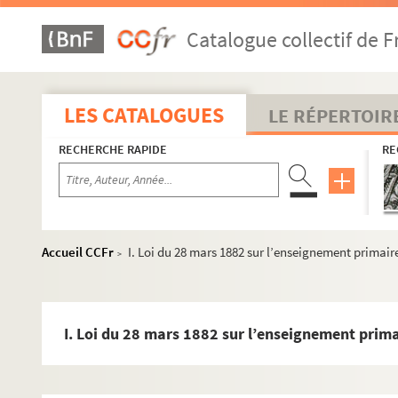
Catalogue collectif de F
LES CATALOGUES
LE RÉPERTOIR
RECHERCHE RAPIDE
RE
Dossier 1. Centenaire de Jules Ferry et cinquantenaire des 
Accueil CCFr
I. Loi du 28 mars 1882 sur l’enseignement primair
>
Dossier 2. Don Joseph Magnin
Dossier 3. Documents sur Jules Ferry
Dossier 4. Coupures de presse de l'époque de Jules Ferry
I. Loi du 28 mars 1882 sur l’enseignement prima
Dossier 5. Coupures de presse de l'époque de Jules Ferry
Dossier 6. Coupures de presse de l'époque de Jules Ferry
Dossier 7. Jeunesse de Jules Ferry