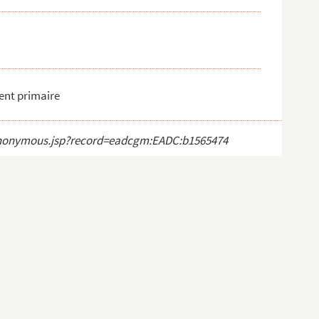
ment primaire
ct_anonymous.jsp?record=eadcgm:EADC:b1565474