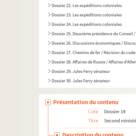
Dossier 22. Les expéditions coloniales
Dossier 23. Les expéditions coloniales
Dossier 24. Les expéditions coloniales
Dossier 25. Deuxième présidence du Conseil / 
Dossier 26. Discussions économiques / Discour
Dossier 27. Chemins de fer / Révision du code
Dossier 28. Affaires de Russie / Affaires d'Al
Dossier 29. Jules Ferry sénateur
Dossier 30. Jules Ferry sénateur
Dossier 31. Jules Ferry sénateur
Dossier 32. Jules Ferry sénateur
Présentation du contenu
Dossier 33. Divers / Distinctions honorifiques
Cote
Dossier 14
Titre
Second ministè
Description du contenu