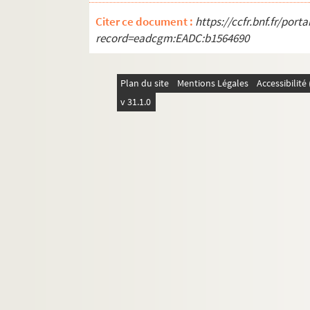
Citer ce document :
https://ccfr.bnf.fr/por
record=eadcgm:EADC:b1564690
Plan du site
Mentions Légales
Accessibilit
v 31.1.0