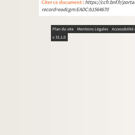
Citer ce document :
https://ccfr.bnf.fr/por
record=eadcgm:EADC:b1564670
Plan du site
Mentions Légales
Accessibilit
v 31.1.0