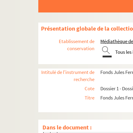
Dossier 7. Jeunesse de Jules Ferry
Dossier 8. Travaux personnels
Dossier 9. Jules Ferry journaliste et Député au
Présentation globale de la collecti
Dossier 10. Jules Ferry député au corps législa
Dossier 11. Jules Ferry Maire de Paris
Etablissement de
Médiathèque de 
conservation
Dossier 12. Déposition sur le 18 mars 1871
Tous les
Dossier 13. L’Assemblée Nationale
XIII.1
Intitulé de l'instrument de
Fonds Jules Fer
XIII.2
recherche
XIII.3
Cote
Dossier 1 - Doss
XIII.4
Titre
Fonds Jules Fer
XIII.5
Ministère Jules Simon
Dans le document :
A. Organisation municipale