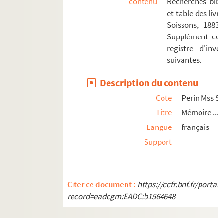
contenu
Recherches bib
et table des li
Soissons, 188
Supplément c
registre d'in
suivantes.
Description du contenu
Cote
Perin Mss 
Titre
Mémoire ..
Langue
français
Support
Citer ce document :
https://ccfr.bnf.fr/por
record=eadcgm:EADC:b1564648