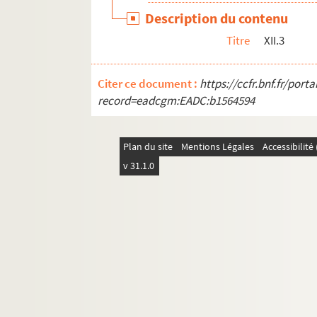
Description du contenu
Titre
XII.3
Citer ce document :
https://ccfr.bnf.fr/por
record=eadcgm:EADC:b1564594
Plan du site
Mentions Légales
Accessibilit
v 31.1.0