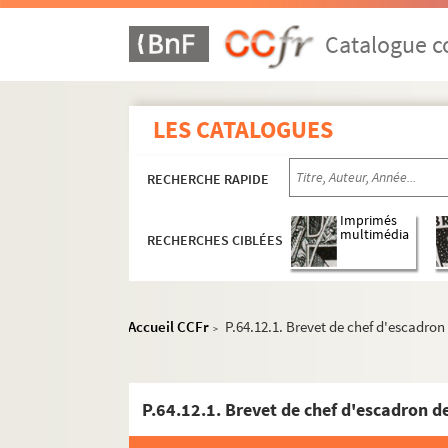
Catalogue co
DP.71.7.1. Lettre avec signature autographe éc
BP1068. Contrat de mariage de Henri Trippier L
LES CATALOGUES
P.585. Brevet délivré au chevalier seigneur de 
P.1135. Lettres d’anoblissement en faveur de Léo
RECHERCHE RAPIDE
P.1335. Lettre d'Henri d'Albret roi de Navarre 
Imprimés
P.54.5.1. Extrait des arrêts du Grand Conseil qui
multimédia
RECHERCHES CIBLÉES
P.55.5.1. Lettre de Bracquemond à Monsieur Roba
P.56.47.1. Quittance de 1400 livres tournois fais
P.56.47.2. Quittance de 500 livres tournois reç
Accueil CCFr
P.64.12.1. Brevet de chef d'escadron 
>
P.57.5.1. Lettre autographe de Jacques de Nom
P.59.29.1-4. Pièces de dossier d'officier de l
P.59.36.1. Brevet de chirurgien du roi au château 
P.60.7.1. Ordre du roi Henri IV de payer la somm