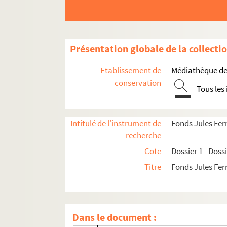
Dossier 1. Centenaire de Jules Ferry et cinqua
Présentation globale de la collecti
Dossier 2. Don Joseph Magnin
Etablissement de
Médiathèque de 
Dossier 3. Documents sur Jules Ferry
conservation
Dossier 4. Coupures de presse de l'époque de 
Tous les
Dossier 5. Coupures de presse de l'époque de 
Dossier 6. Coupures de presse de l'époque de 
Intitulé de l'instrument de
Fonds Jules Fer
Dossier 7. Jeunesse de Jules Ferry
recherche
Cote
Dossier 1 - Doss
VII.1
Titre
Fonds Jules Fer
VII.2
Paris
Cours d’histoire du droit, faculté de 
Dans le document :
Notes de droit, faculté de Paris