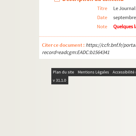
Titre
Le Journal 
Dossier 32. Jules Ferry sénateur
Date
septembre 
Dossier 33. Divers / Distinctions honorifiques
Note
Quelques 
Citer ce document :
https://ccfr.bnf.fr/por
record=eadcgm:EADC:b1564341
Plan du site
Mentions Légales
Accessibilit
v 31.1.0