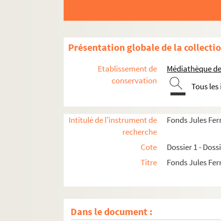
Présentation globale de la collecti
Etablissement de
Médiathèque de 
conservation
Tous les
Intitulé de l'instrument de
Fonds Jules Fer
recherche
Cote
Dossier 1 - Doss
Titre
Fonds Jules Fer
Dossier 1. Centenaire de Jules Ferry et cinqua
Dossier 2. Don Joseph Magnin
Dossier 3. Documents sur Jules Ferry
Dans le document :
Dossier 4. Coupures de presse de l'époque de 