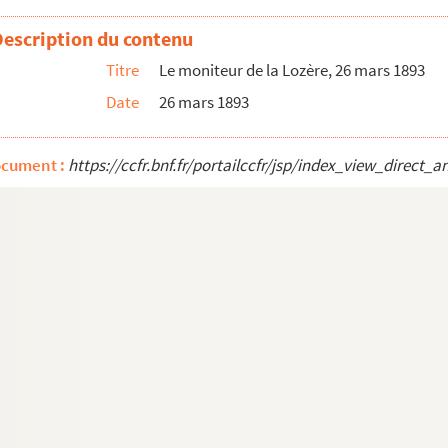
Description du contenu
Titre
Le moniteur de la Lozère, 26 mars 1893
Date
26 mars 1893
onaux et internationaux
ocument :
https://ccfr.bnf.fr/portailccfr/jsp/index_view_dire
tif