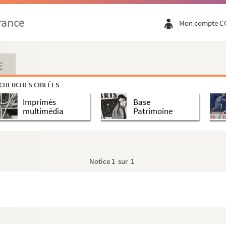
rance
Mon compte C
E
CHERCHES CIBLÉES
Imprimés
Base
multimédia
Patrimoine
Notice
1 sur 1