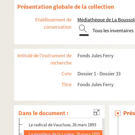
Journal officiel, 1879
Présentation globale de la collection
Les Etats-Unis d’Europe, 28 août 1879
Etablissement de
Médiathèque de La Boussole
La Nation, 26 février 1893
conservation
Tous les inventaires
Basler Nachrichten, 26 février 1893
Le Ralliement, 25 février 1893
Le Figaro, 1869-1883
Intitulé de l'instrument de
Fonds Jules Ferry
L’Indépendance, 1875-1893
recherche
e
Le XIX
siècle, 1877-1881
Cote
Dossier 1 - Dossier 33
Journal d’Alsace, 1875-1879
Titre
Fonds Jules Ferry
Le Temps, 1871-1883
L’Indépendance Tonkinoise, 21 mars 1893
Le Parti National, 23 mars 1893
Dans le document :
Prés
Revue du commerce extérieur, 25 mars 1893
Le radical de Vaucluse, 26 mars 1893
Le moniteur de la Lozère, 26 mars 1893