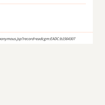
ct_anonymous.jsp?record=eadcgm:EADC:b1564307