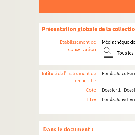
Présentation globale de la collecti
Etablissement de
Médiathèque de 
conservation
Tous les
Intitulé de l'instrument de
Fonds Jules Fer
recherche
Cote
Dossier 1 - Doss
Titre
Fonds Jules Fer
Dossier 1. Centenaire de Jules Ferry et cinqua
Dans le document :
Dossier 2. Don Joseph Magnin