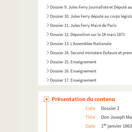
Dossier 9. Jules Ferry journaliste et Député au
Dossier 10. Jules Ferry député au corps législa
Dossier 11. Jules Ferry Maire de Paris
Dossier 12. Déposition sur le 18 mars 1871
Dossier 13. L’Assemblée Nationale
Dossier 14. Second ministère Dufaure et prem
Dossier 15. Enseignement
Dossier 16. Enseignement
Dossier 17. Enseignement
Dossier 18. Enseignement
Présentation du contenu
Dossier 19. Enseignement
Dossier 20. Les expéditions coloniales
Cote
Dossier 2
Dossier 21. Les expéditions coloniales
Titre
Don Joseph Ma
er
Date
1
janvier 186
Dossier 22. Les expéditions coloniales