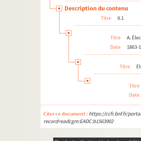
Description du contenu
Circulaire du 29 avril 1869
Titre
II.1
Papiers divers
B. Plébiscite
Titre
A. Éle
II.2
Date
1863-
II.3
II.4
Titre
Él
II.5
II.6
Titre
II.7
Date
Dossier 3. Documents sur Jules Ferry
Dossier 4. Coupures de presse de l'époque de 
Citer ce document :
https://ccfr.bnf.fr/por
record=eadcgm:EADC:b1563902
Dossier 5. Coupures de presse de l'époque de 
Dossier 6. Coupures de presse de l'époque de 