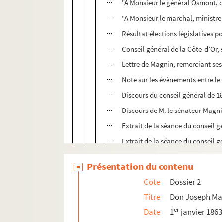
"A Monsieur le général Osmont, co
"A Monsieur le marchal, ministre 
Résultat élections législatives p
Conseil général de la Côte-d’Or,
Lettre de Magnin, remerciant ses
Note sur les événements entre le 2
Discours du conseil général de 1
Discours de M. le sénateur Magni
Extrait de la séance du conseil 
Extrait de la séance du conseil 
Supplément du N°9 du Petit Bourg
Présentation du contenu
Discours de M. le sénateur Magni
Cote
Dossier 2
Elections au conseil général
Titre
Don Joseph Ma
Discours d’août 1881 (au conseil 
er
Date
1
janvier 186
Election d’un conseiller général