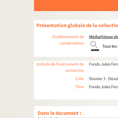
Lettre à M. Magnin, convocation 
"A Messieurs les électeurs de l’a
Présentation globale de la collecti
Bulletin de vote pour J. Magnin
Résultats de l’élection législati
Etablissement de
Médiathèque de 
Elections au corps législatif de 
conservation
Tous les
Affiche électorale de J. Magnin
Tableau du vote par communes d
Intitulé de l'instrument de
Fonds Jules Fer
Elections au corps législatif, Di
recherche
Elections au corps législatif, Di
Cote
Dossier 1 - Doss
"A Messieurs les électeurs de la 
Titre
Fonds Jules Fer
"A Messieurs les électeurs de la 
"A Messieurs les électeurs du ca
"A Messieurs les electeurs de l’a
Dans le document :
Liste de J. Magnin aux élections 