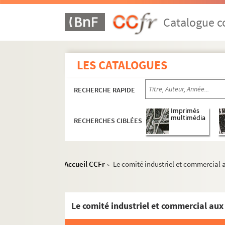
Catalogue co
LES CATALOGUES
RECHERCHE RAPIDE
Imprimés
multimédia
RECHERCHES CIBLÉES
Dossier 1. Centenaire de Jules Ferry et cinqua
Accueil CCFr
Le comité industriel et commercial 
>
Dossier 2. Don Joseph Magnin
II.1
Le comité industriel et commercial aux
A. Élections au conseil général 1863-189
Élections législatives et conseil géné