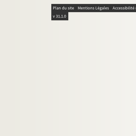
Plan du site
II.2
Mentions Légales
Accessibilit
v 31.1.0
II.3
II.4
II.5
II.6
II.7
Dossier 3. Documents sur Jules Ferry
Dossier 4. Coupures de presse de l'époque de 
Dossier 5. Coupures de presse de l'époque de 
Dossier 6. Coupures de presse de l'époque de 
Dossier 7. Jeunesse de Jules Ferry
Dossier 8. Travaux personnels
Dossier 9. Jules Ferry journaliste et Député au
Dossier 10. Jules Ferry député au corps législa