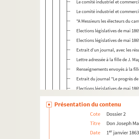
Le comité industriel et commercia
Le comité industriel et commercia
"A Messieurs les électeurs du ca
Elections législatives de mai 1869
Elections législatives de mai 18
Extrait d’un journal, avec les rés
Lettre adressée à la fille de J. 
Renseignements envoyés à la fil
Extrait du journal "Le progrès de
Elections législatives de mai 1869
Elections législatives de mai 1869
Présentation du contenu
"A Monsieur le général Osmont, co
Cote
Dossier 2
"A Monsieur le marchal, ministre 
Titre
Don Joseph Ma
Résultat élections législatives p
er
Date
1
janvier 186
Conseil général de la Côte-d’Or,