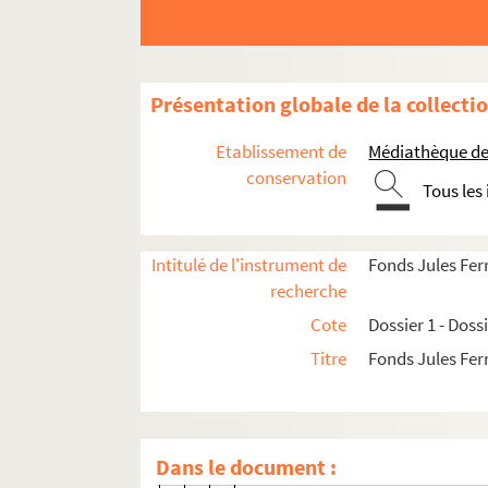
Présentation globale de la collecti
Etablissement de
Médiathèque de 
conservation
Tous les
Dossier 1. Centenaire de Jules Ferry et cinqua
Dossier 2. Don Joseph Magnin
Intitulé de l'instrument de
Fonds Jules Fer
II.1
recherche
Cote
Dossier 1 - Doss
A. Élections au conseil général 1863-189
Titre
Fonds Jules Fer
Élections législatives et conseil géné
Lettre à M. Magnin, convocation 
"A Messieurs les électeurs de l’a
Dans le document :
Bulletin de vote pour J. Magnin