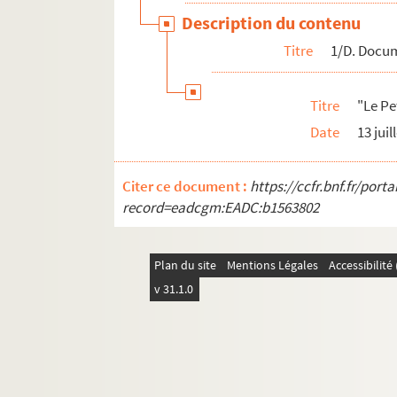
Dossier 21. Les expéditions coloniales
Description du contenu
Dossier 22. Les expéditions coloniales
Titre
1/D. Docum
Dossier 23. Les expéditions coloniales
Dossier 24. Les expéditions coloniales
Titre
"Le Pe
Dossier 25. Deuxième présidence du Conseil / 
Date
13 juil
Dossier 26. Discussions économiques / Discour
Dossier 27. Chemins de fer / Révision du code
Citer ce document :
https://ccfr.bnf.fr/por
Dossier 28. Affaires de Russie / Affaires d'Al
record=eadcgm:EADC:b1563802
Dossier 29. Jules Ferry sénateur
Dossier 30. Jules Ferry sénateur
Plan du site
Mentions Légales
Accessibilit
Dossier 31. Jules Ferry sénateur
v 31.1.0
Dossier 32. Jules Ferry sénateur
Dossier 33. Divers / Distinctions honorifiques