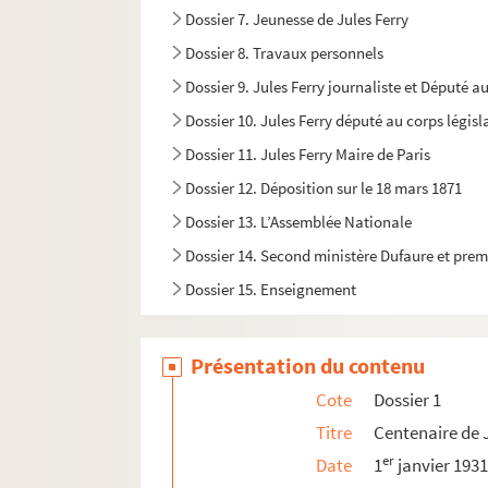
Dossier 7. Jeunesse de Jules Ferry
Dossier 8. Travaux personnels
Dossier 9. Jules Ferry journaliste et Député au
Dossier 10. Jules Ferry député au corps législa
Dossier 11. Jules Ferry Maire de Paris
Dossier 12. Déposition sur le 18 mars 1871
Dossier 13. L’Assemblée Nationale
Dossier 14. Second ministère Dufaure et prem
Dossier 15. Enseignement
Dossier 16. Enseignement
Dossier 17. Enseignement
Présentation du contenu
Dossier 18. Enseignement
Cote
Dossier 1
Dossier 19. Enseignement
Titre
Centenaire de J
Dossier 20. Les expéditions coloniales
er
Date
1
janvier 193