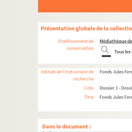
Dossier 1. Centenaire de Jules Ferry et cinquant
Présentation globale de la collecti
1/A. Journaux
Etablissement de
Médiathèque de 
1/B. Documents divers
conservation
Tous les
1/C. Documents divers
1/D. Documents divers
Intitulé de l'instrument de
Fonds Jules Fer
Fêtes du centenaire de Jules Ferry à Epi
recherche
Extrait de "l’Express du l’Est" du 12 juill
Cote
Dossier 1 - Doss
"L’Express de l’Est" du 13 juillet 1931
Titre
Fonds Jules Fer
Extrait du "Matin" du 13 juillet 1931
Extrait de "L’Oeuvre" du 13 juillet 1931
"Le Temps" du 13 juillet 1931
Dans le document :
"l’Ami du Peuple" du 13 juillet 1931