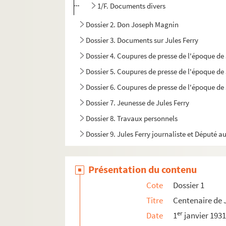
1/F. Documents divers
Dossier 2. Don Joseph Magnin
Dossier 3. Documents sur Jules Ferry
Dossier 4. Coupures de presse de l'époque de 
Dossier 5. Coupures de presse de l'époque de 
Dossier 6. Coupures de presse de l'époque de 
Dossier 7. Jeunesse de Jules Ferry
Dossier 8. Travaux personnels
Dossier 9. Jules Ferry journaliste et Député au
Dossier 10. Jules Ferry député au corps législa
Dossier 11. Jules Ferry Maire de Paris
Présentation du contenu
Dossier 12. Déposition sur le 18 mars 1871
Cote
Dossier 1
Dossier 13. L’Assemblée Nationale
Titre
Centenaire de J
Dossier 14. Second ministère Dufaure et prem
er
Date
1
janvier 193