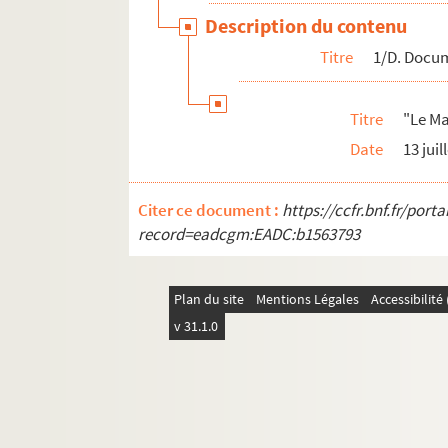
Dossier 15. Enseignement
Description du contenu
Dossier 16. Enseignement
Titre
1/D. Docum
Dossier 17. Enseignement
Dossier 18. Enseignement
Titre
"Le Ma
Dossier 19. Enseignement
Date
13 juil
Dossier 20. Les expéditions coloniales
Dossier 21. Les expéditions coloniales
Citer ce document :
https://ccfr.bnf.fr/por
Dossier 22. Les expéditions coloniales
record=eadcgm:EADC:b1563793
Dossier 23. Les expéditions coloniales
Dossier 24. Les expéditions coloniales
Plan du site
Mentions Légales
Accessibilit
Dossier 25. Deuxième présidence du Conseil / 
v 31.1.0
Dossier 26. Discussions économiques / Discour
Dossier 27. Chemins de fer / Révision du code
Dossier 28. Affaires de Russie / Affaires d'Al
Dossier 29. Jules Ferry sénateur